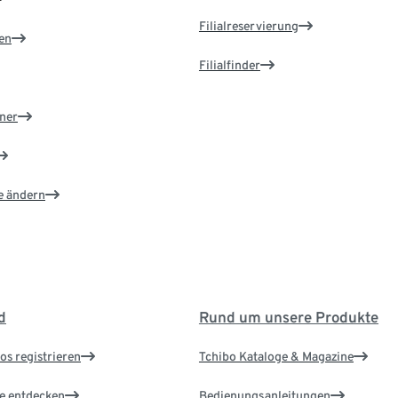
Filialreservierung
en
Filialfinder
ner
e ändern
d
Rund um unsere Produkte
os registrieren
Tchibo Kataloge & Magazine
le entdecken
Bedienungsanleitungen