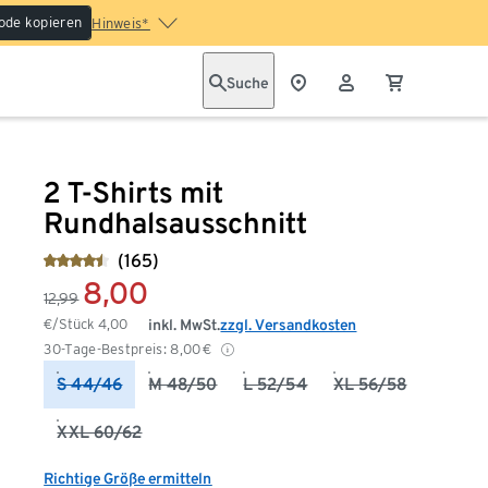
ode kopieren
Hinweis*
Suche
2 T-Shirts mit
Rundhalsausschnitt
(165)
8,00
12,99
€/Stück
4,00
inkl. MwSt.
zzgl. Versandkosten
30-Tage-Bestpreis:
8,00
€
S 44/46
M 48/50
L 52/54
XL 56/58
XXL 60/62
Richtige Größe ermitteln