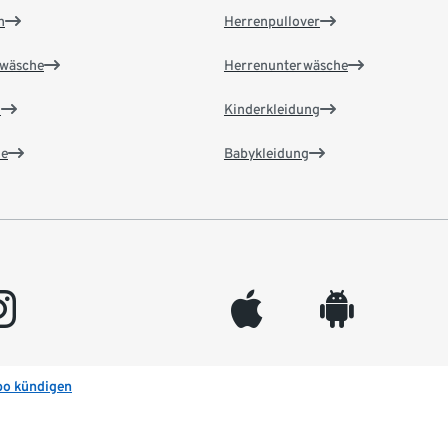
n
Herrenpullover
wäsche
Herrenunterwäsche
n
Kinderkleidung
e
Babykleidung
gram
appleinc
android
bo kündigen