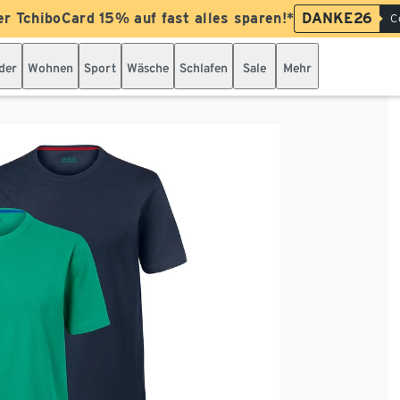
er TchiboCard 15% auf fast alles sparen!*
DANKE26
C
der
Wohnen
Sport
Wäsche
Schlafen
Sale
Mehr