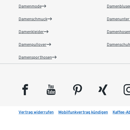
Damenmode
Damenbluse
Damenschmuck
Damenunter
Damenkleider
Damenhose
Damenpullover
Damenschuh
Damensporthosen
facebook
youtube
pinterest
xing
insta
Vertrag widerrufen
Mobilfunkvertrag kündigen
Kaffee-A