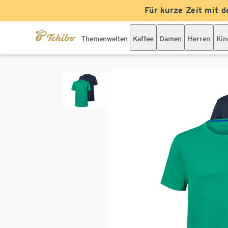
Für kurze Zeit mit d
Themenwelten
Kaffee
Damen
Herren
Kin