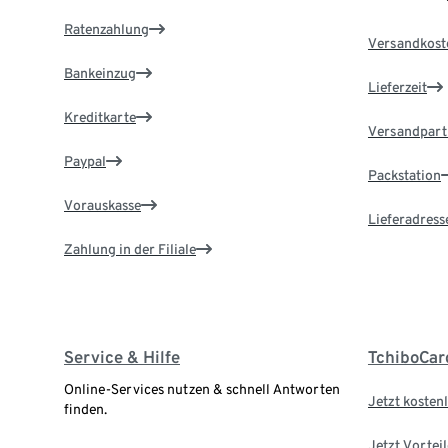
Ratenzahlung
Versandkost
Bankeinzug
Lieferzeit
Kreditkarte
Versandpart
Paypal
Packstation
Vorauskasse
Lieferadress
Zahlung in der Filiale
Service & Hilfe
TchiboCar
Online-Services nutzen & schnell Antworten
Jetzt kostenl
finden.
Jetzt Vortei