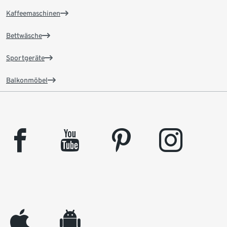
Kaffeemaschinen
Bettwäsche
Sportgeräte
Balkonmöbel
facebook
youtube
pinterest
instagram
appleinc
android