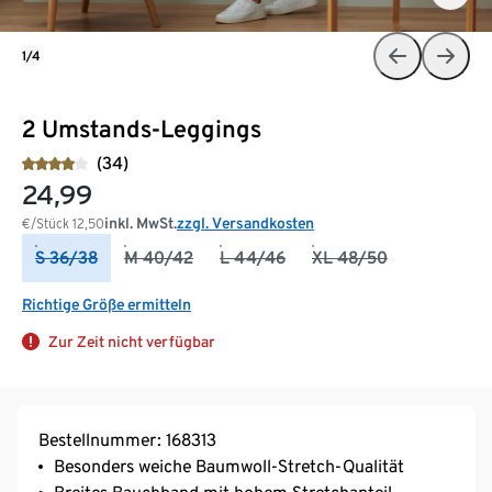
1/4
2 Umstands-Leggings
(34)
24,99
inkl. MwSt.
zzgl. Versandkosten
€/Stück
12,50
S 36/38
M 40/42
L 44/46
XL 48/50
Richtige Größe ermitteln
Zur Zeit nicht verfügbar
Bestellnummer: 168313
Besonders weiche Baumwoll-Stretch-Qualität