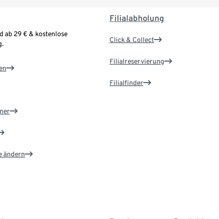
Filialabholung
d ab 29 € & kostenlose
Click & Collect
.
Filialreservierung
en
Filialfinder
ner
e ändern