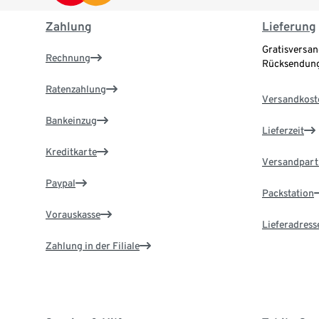
Zahlung
Lieferung
Gratisversan
Rechnung
Rücksendung
Ratenzahlung
Versandkost
Bankeinzug
Lieferzeit
Kreditkarte
Versandpart
Paypal
Packstation
Vorauskasse
Lieferadress
Zahlung in der Filiale