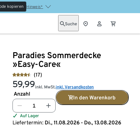
ode kopieren
Hinweis*
Suche
Paradies Sommerdecke
»Easy-Care«
(17)
59,99
inkl. MwSt.
inkl. Versandkosten
Anzahl
In den Warenkorb
Auf Lager
Liefertermin:
Di., 11.08.2026 - Do., 13.08.2026