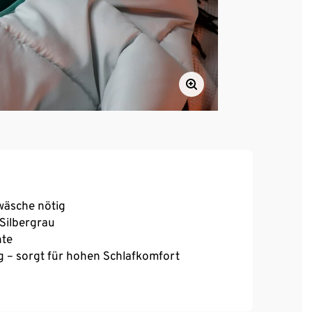
twäsche nötig
 Silbergrau
hte
g – sorgt für hohen Schlafkomfort
ft und komfortabel auf der Haut
 zu reinigen