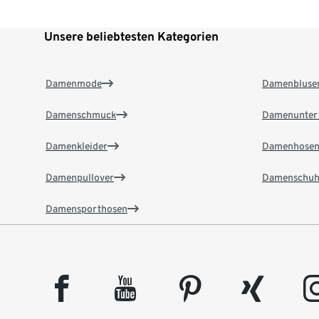
Unsere beliebtesten Kategorien
Damenmode
Damenbluse
Damenschmuck
Damenunter
Damenkleider
Damenhose
Damenpullover
Damenschuh
Damensporthosen
facebook
youtube
pinterest
xing
insta