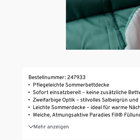
Bestellnummer: 247933
Pflegeleichte Sommerbettdecke
Sofort einsatzbereit – keine zusätzliche Bet
Zweifarbige Optik – stilvolles Salbeigrün und
Leichte Sommerdecke – ideal für warme Näc
Weiche, Atmungsaktive Paradies Fill® Füllun
Hautfreundliches Micronesse®-Gewebe – san
Mehr anzeigen
Schnelltrocknend
Waschbar bei 60 °C – hygienisch und einfach