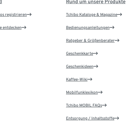
d
Rund um unsere Produkte
os registrieren
Tchibo Kataloge & Magazine
le entdecken
Bedienungsanleitungen
Ratgeber & Größenberater
Geschenkkarte
Geschenkideen
Kaffee-Wiki
Mobilfunklexikon
Tchibo MOBIL FAQs
Entsorgung / Inhaltsstoffe