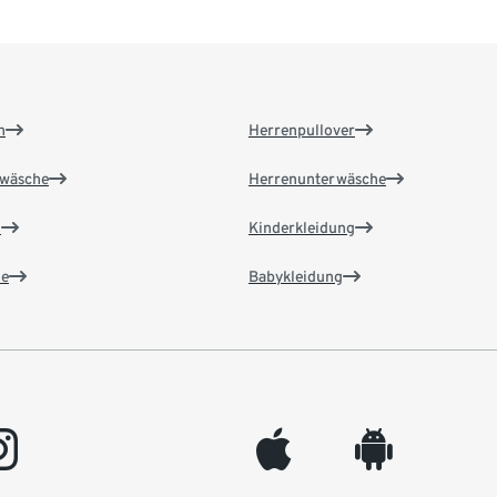
n
Herrenpullover
wäsche
Herrenunterwäsche
n
Kinderkleidung
e
Babykleidung
gram
appleinc
android