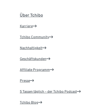
Über Tchibo
Karriere
Tchibo Community
Nachhaltigkeit
Geschäftskunden
Affiliate Programm
Presse
5 Tassen täglich – der Tchibo Podcast
Tchibo Blog