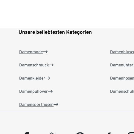
Unsere beliebtesten Kategorien
Damenmode
Damenbluse
Damenschmuck
Damenunter
Damenkleider
Damenhose
Damenpullover
Damenschuh
Damensporthosen