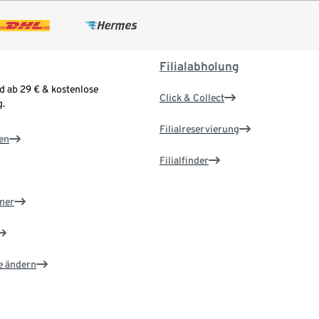
Filialabholung
d ab 29 € & kostenlose
Click & Collect
.
Filialreservierung
en
Filialfinder
ner
e ändern