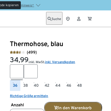
ode kopieren
Hinweis*
Suche
Thermohose, blau
(499)
34,99
inkl. MwSt.
inkl. Versandkosten
36
38
40
42
44
46
48
Richtige Größe ermitteln
Anzahl
In den Warenkorb