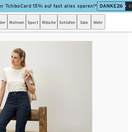
er TchiboCard 15% auf fast alles sparen!*
DANKE26
C
der
Wohnen
Sport
Wäsche
Schlafen
Sale
Mehr