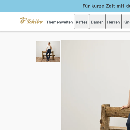
Für kurze Zeit mit d
Themenwelten
Kaffee
Damen
Herren
Kin