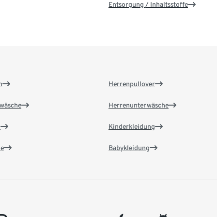
Entsorgung / Inhaltsstoffe
n
Herrenpullover
wäsche
Herrenunterwäsche
n
Kinderkleidung
e
Babykleidung