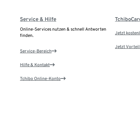
Service & Hilfe
TchiboCar
Online-Services nutzen & schnell Antworten
Jetzt kostenl
finden.
Jetzt Vortei
Service-Bereich
Hilfe & Kontakt
Tchibo Online-Konto