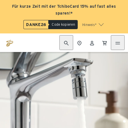
Für kurze Zeit mit der TchiboCard 15% auf fast alles
sparen!*
DANKE26
Code kopieren
Hinweis*