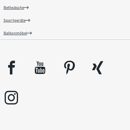
Bettwäsche
Sportgeräte
Balkonmöbel
facebook
youtube
pinterest
xing
instagram