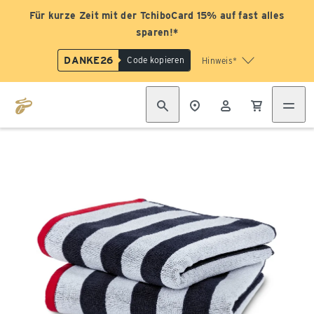
Für kurze Zeit mit der TchiboCard 15% auf fast alles
sparen!*
DANKE26
Code kopieren
Hinweis*