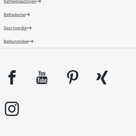
Kaffeemaschinen
Bettwäsche
Sportgeräte
Balkonmöbel
facebook
youtube
pinterest
xing
instagram