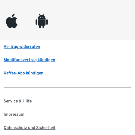
appleinc
android
Vertrag widerrufen
Mobilfunkvertrag kündigen
Kaffee-Abo kündigen
Service & Hilfe
Impressum
Datenschutz und Sicherheit