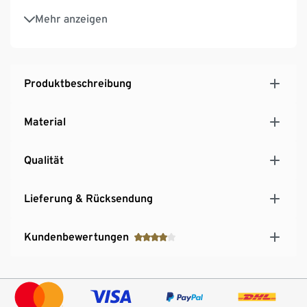
Umweltschonend – herausnehmbarer
Mehr anzeigen
Wasserspareinsatz verringert die
Wasserdurchflussmenge beim Duschen
Passend für handelsübliche 1/2"-Anschlüsse im
Badezimmer
Produktbeschreibung
Material
Qualität
Lieferung & Rücksendung
Kundenbewertungen