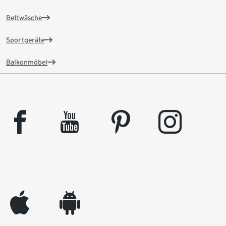
Bettwäsche
Sportgeräte
Balkonmöbel
facebook
youtube
pinterest
instagram
appleinc
android