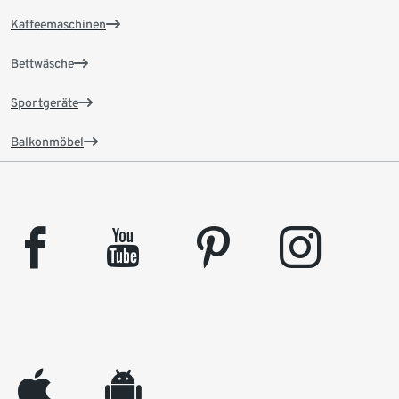
Kaffeemaschinen
Bettwäsche
Sportgeräte
Balkonmöbel
facebook
youtube
pinterest
instagram
appleinc
android