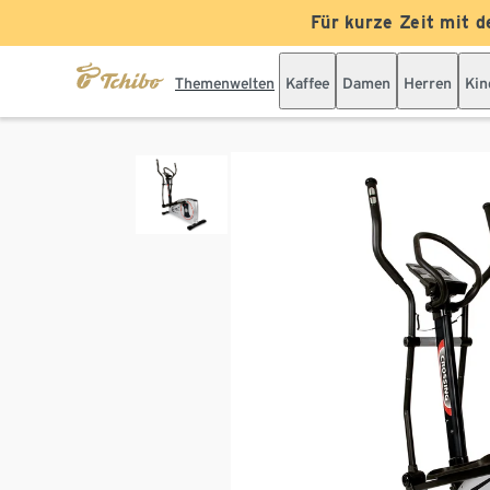
Für kurze Zeit mit d
Themenwelten
Kaffee
Damen
Herren
Kin