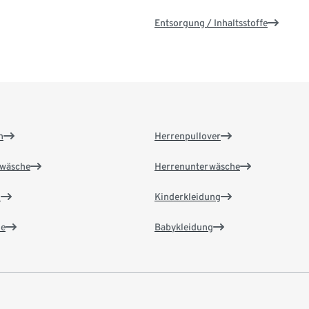
Entsorgung / Inhaltsstoffe
n
Herrenpullover
wäsche
Herrenunterwäsche
n
Kinderkleidung
e
Babykleidung