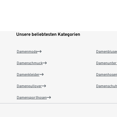
Unsere beliebtesten Kategorien
Damenmode
Damenbluse
Damenschmuck
Damenunter
Damenkleider
Damenhose
Damenpullover
Damenschuh
Damensporthosen