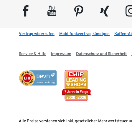
facebook
youtube
pinterest
xing
insta
Vertrag widerrufen
Mobilfunkvertrag kündigen
Kaffee-A
Service & Hilfe
Impressum
Datenschutz und Sicherheit
Alle Preise verstehen sich inkl. gesetzlicher Mehrwertsteuer u