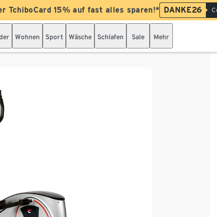
er TchiboCard 15% auf fast alles sparen!*
DANKE26
C
der
Wohnen
Sport
Wäsche
Schlafen
Sale
Mehr