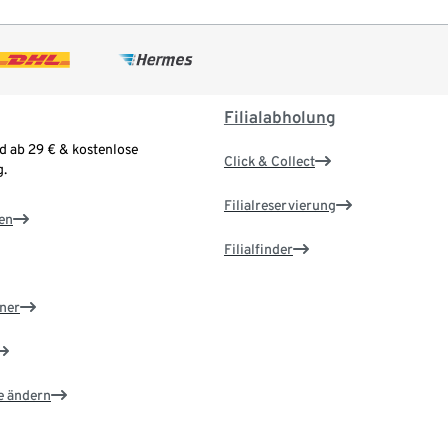
Filialabholung
d ab 29 € & kostenlose
Click & Collect
.
Filialreservierung
en
Filialfinder
ner
e ändern