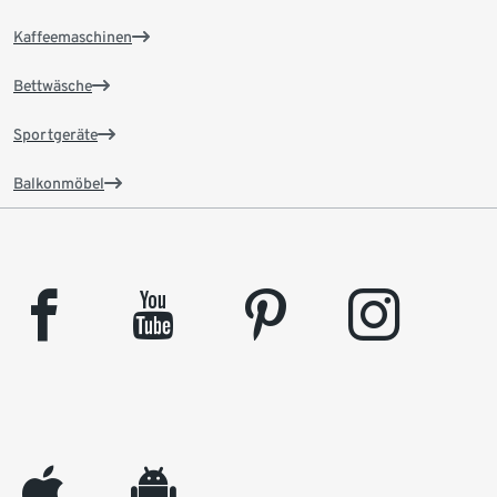
Kaffeemaschinen
Bettwäsche
Sportgeräte
Balkonmöbel
facebook
youtube
pinterest
instagram
appleinc
android