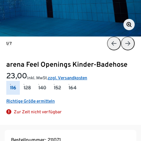
1/7
arena Feel Openings Kinder-Badehose
23,00
inkl. MwSt.
zzgl. Versandkosten
116
128
140
152
164
Richtige Größe ermitteln
Zur Zeit nicht verfügbar
Bestellnummer: 211071