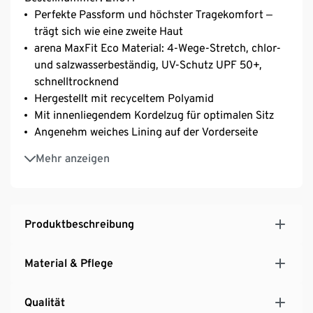
Perfekte Passform und höchster Tragekomfort ‒
trägt sich wie eine zweite Haut
arena MaxFit Eco Material: 4-Wege-Stretch, chlor-
und salzwasserbeständig, UV-Schutz UPF 50+,
schnelltrocknend
Hergestellt mit recyceltem Polyamid
Mit innenliegendem Kordelzug für optimalen Sitz
Angenehm weiches Lining auf der Vorderseite
Seitenlänge 22 cm
Mehr anzeigen
Das Hauptmaterial dieses Produkts hat die OEKO-
TEX® STANDARD 100 Zertifizierung
Ideal für Fitness- und Freizeitschwimmer, für jede
Art von Wasseraktivitäten im Schwimmbad, am
Produktbeschreibung
Strand und an anderen Orten
Material & Pflege
Qualität