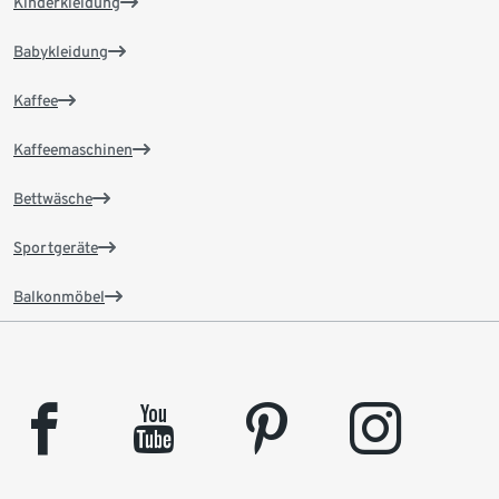
Kinderkleidung
Babykleidung
Kaffee
Kaffeemaschinen
Bettwäsche
Sportgeräte
Balkonmöbel
facebook
youtube
pinterest
instagram