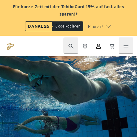
Für kurze Zeit mit der TchiboCard 15% auf fast alles
sparen!*
DANKE26
Code kopieren
Hinweis*