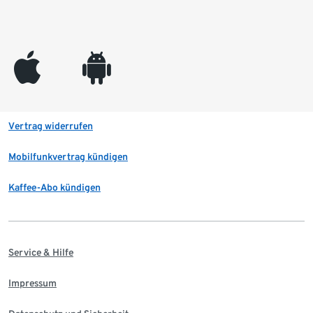
appleinc
android
Vertrag widerrufen
Mobilfunkvertrag kündigen
Kaffee-Abo kündigen
Service & Hilfe
Impressum