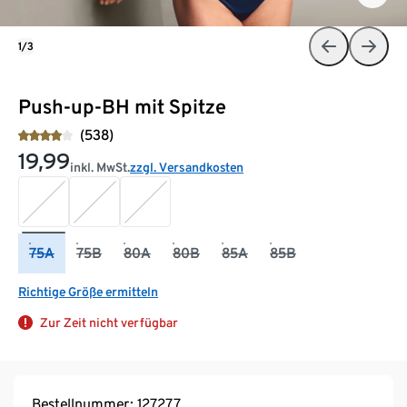
1/3
Push-up-BH mit Spitze
(538)
19,99
inkl. MwSt.
zzgl. Versandkosten
75A
75B
80A
80B
85A
85B
Richtige Größe ermitteln
Zur Zeit nicht verfügbar
Bestellnummer: 127277