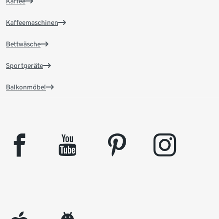
Kaffee
Kaffeemaschinen
Bettwäsche
Sportgeräte
Balkonmöbel
facebook
youtube
pinterest
instagram