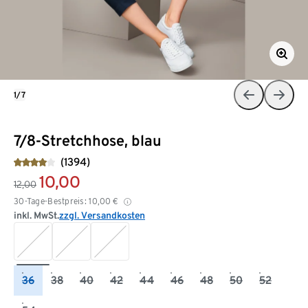
1/7
7/8-Stretchhose, blau
(1394)
10,00
12,00
30-Tage-Bestpreis:
10,00
€
inkl. MwSt.
zzgl. Versandkosten
36
38
40
42
44
46
48
50
52