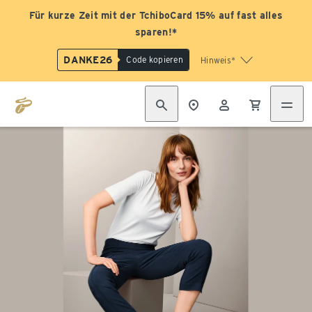
Für kurze Zeit mit der TchiboCard 15% auf fast alles
sparen!*
DANKE26
Code kopieren
Hinweis*