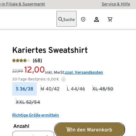
 in Filiale & Supermarkt
Service & Hilfe
Suche
Kariertes Sweatshirt
(68)
12,00
22,99
inkl. MwSt.
zzgl. Versandkosten
30-Tage-Bestpreis:
6,00
€
S 36/38
M 40/42
L 44/46
XL 48/50
XXL 52/54
Richtige Größe ermitteln
Anzahl
In den Warenkorb