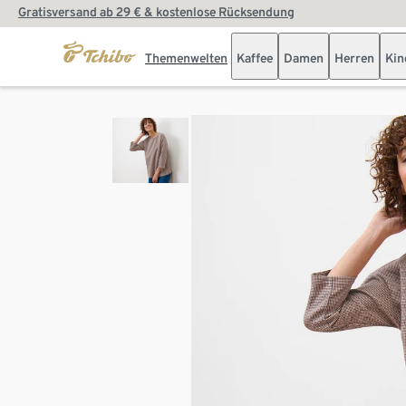
Gratisversand ab 29 € & kostenlose Rücksendung
Themenwelten
Kaffee
Damen
Herren
Kin