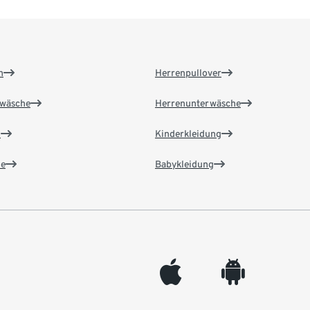
n
Herrenpullover
wäsche
Herrenunterwäsche
n
Kinderkleidung
e
Babykleidung
appleinc
android