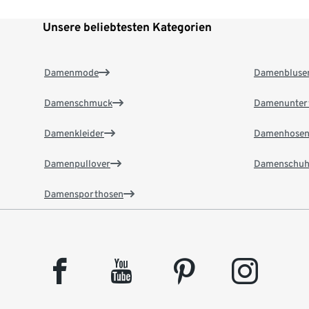
Unsere beliebtesten Kategorien
Damenmode
Damenbluse
Damenschmuck
Damenunter
Damenkleider
Damenhose
Damenpullover
Damenschuh
Damensporthosen
facebook
youtube
pinterest
instagram