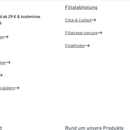
Filialabholung
d ab 29 € & kostenlose
Click & Collect
.
Filialreservierung
en
Filialfinder
ner
e ändern
d
Rund um unsere Produkte