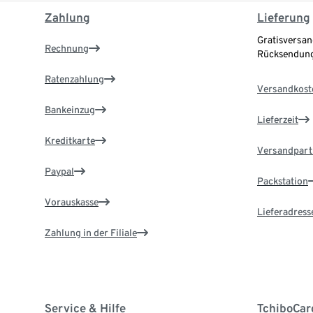
Zahlung
Lieferung
Gratisversan
Rechnung
Rücksendung
Ratenzahlung
Versandkost
Bankeinzug
Lieferzeit
Kreditkarte
Versandpart
Paypal
Packstation
Vorauskasse
Lieferadress
Zahlung in der Filiale
Service & Hilfe
TchiboCar