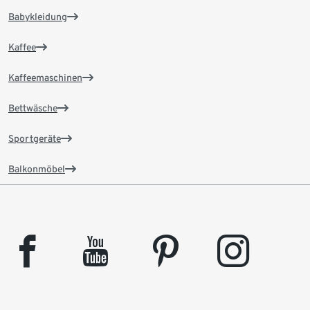
Babykleidung
Kaffee
Kaffeemaschinen
Bettwäsche
Sportgeräte
Balkonmöbel
facebook
youtube
pinterest
instagram