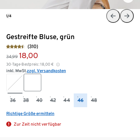
1/4
Gestreifte Bluse, grün
(310)
18,00
34,99
30-Tage-Bestpreis:
18,00
€
inkl. MwSt.
zzgl. Versandkosten
36
38
40
42
44
46
48
Richtige Größe ermitteln
Zur Zeit nicht verfügbar