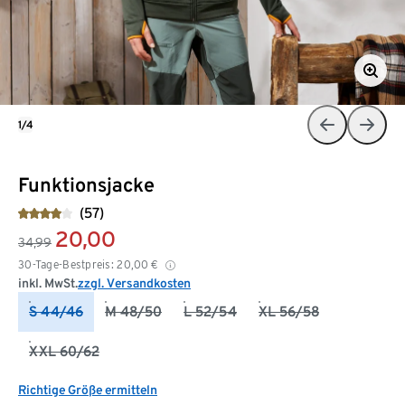
1/4
Funktionsjacke
(57)
20,00
34,99
30-Tage-Bestpreis:
20,00
€
inkl. MwSt.
zzgl. Versandkosten
S 44/46
M 48/50
L 52/54
XL 56/58
XXL 60/62
Richtige Größe ermitteln