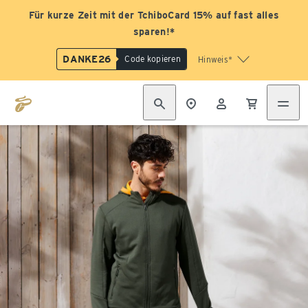
Für kurze Zeit mit der TchiboCard 15% auf fast alles
sparen!*
DANKE26
Code kopieren
Hinweis*