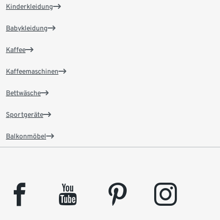
Kinderkleidung
Babykleidung
Kaffee
Kaffeemaschinen
Bettwäsche
Sportgeräte
Balkonmöbel
facebook
youtube
pinterest
instagram