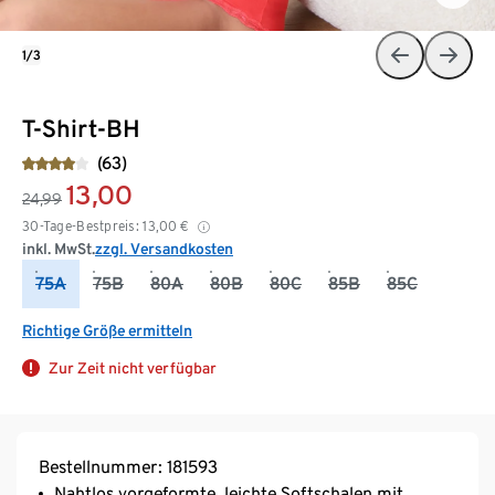
1/3
T-Shirt-BH
(63)
13,00
24,99
30-Tage-Bestpreis:
13,00
€
inkl. MwSt.
zzgl. Versandkosten
75A
75B
80A
80B
80C
85B
85C
Richtige Größe ermitteln
Zur Zeit nicht verfügbar
Bestellnummer: 181593
Nahtlos vorgeformte, leichte Softschalen mit