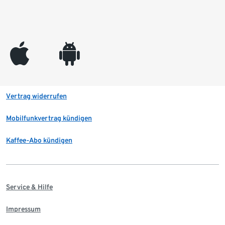
appleinc
android
Vertrag widerrufen
Mobilfunkvertrag kündigen
Kaffee-Abo kündigen
Service & Hilfe
Impressum