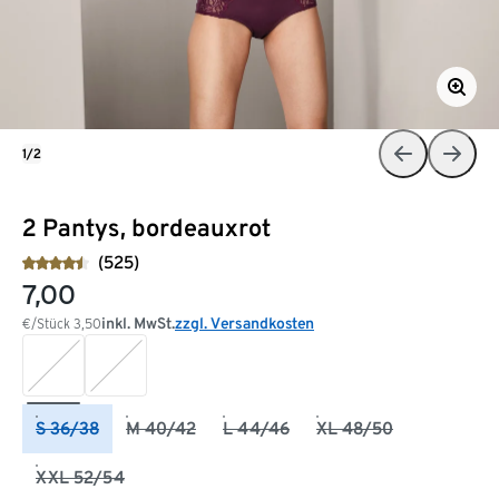
1/2
2 Pantys, bordeauxrot
(525)
7,00
inkl. MwSt.
zzgl. Versandkosten
€/Stück
3,50
S 36/38
M 40/42
L 44/46
XL 48/50
XXL 52/54