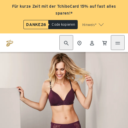
Für kurze Zeit mit der TchiboCard 15% auf fast alles
sparen!*
DANKE26
Code kopieren
Hinweis*