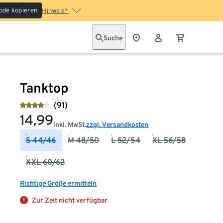
ode kopieren
Hinweis*
Suche
Tanktop
(91)
14,99
inkl. MwSt.
zzgl. Versandkosten
S 44/46
M 48/50
L 52/54
XL 56/58
XXL 60/62
Richtige Größe ermitteln
Zur Zeit nicht verfügbar