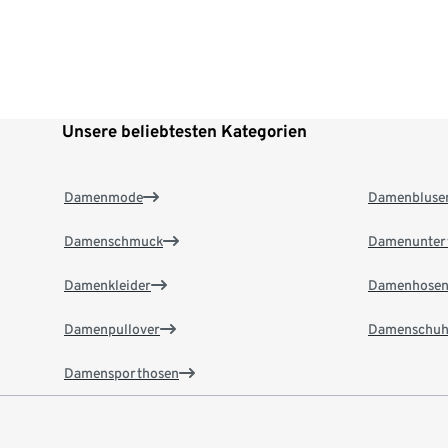
Unsere beliebtesten Kategorien
Damenmode
Damenbluse
Damenschmuck
Damenunter
Damenkleider
Damenhose
Damenpullover
Damenschuh
Damensporthosen