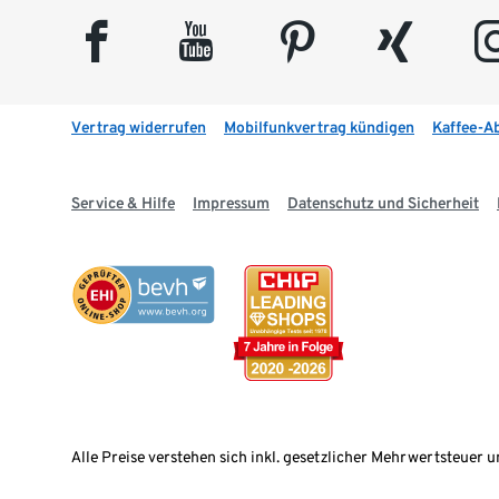
facebook
youtube
pinterest
xing
insta
Vertrag widerrufen
Mobilfunkvertrag kündigen
Kaffee-A
Service & Hilfe
Impressum
Datenschutz und Sicherheit
Alle Preise verstehen sich inkl. gesetzlicher Mehrwertsteuer u