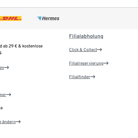
Filialabholung
d ab 29 € & kostenlose
Click & Collect
.
Filialreservierung
en
Filialfinder
ner
e ändern