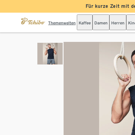
Für kurze Zeit mit d
Themenwelten
Kaffee
Damen
Herren
Kin