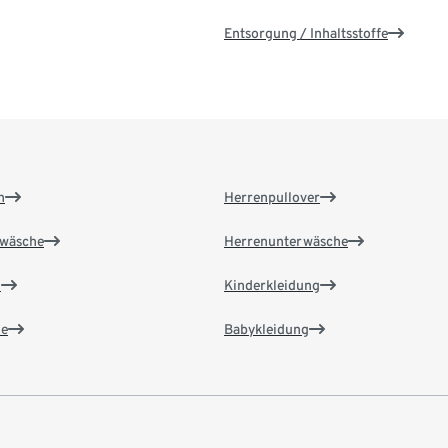
Entsorgung / Inhaltsstoffe
n
Herrenpullover
wäsche
Herrenunterwäsche
n
Kinderkleidung
e
Babykleidung