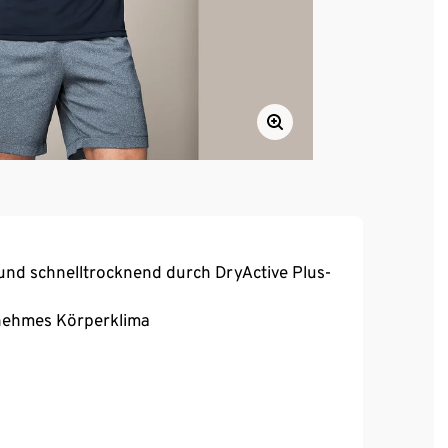
und schnelltrocknend durch DryActive Plus-
enehmes Körperklima
komfort und optimale Bewegungsfreiheit