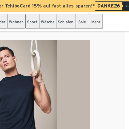
er TchiboCard 15% auf fast alles sparen!*
DANKE26
C
der
Wohnen
Sport
Wäsche
Schlafen
Sale
Mehr