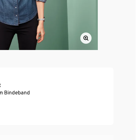
t
em Bindeband