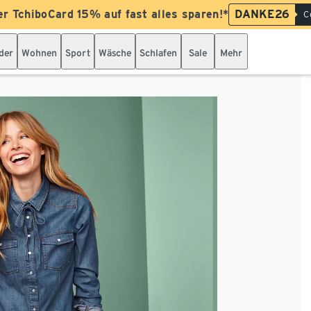
er TchiboCard 15% auf fast alles sparen!*
DANKE26
C
der
Wohnen
Sport
Wäsche
Schlafen
Sale
Mehr