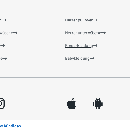
n
Herrenpullover
wäsche
Herrenunterwäsche
n
Kinderkleidung
e
Babykleidung
gram
appleinc
android
bo kündigen