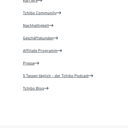
Karriere
Tchibo Community
Nachhaltigkeit
Geschäftskunden
Affiliate Programm
Presse
5 Tassen täglich – der Tchibo Podcast
Tchibo Blog