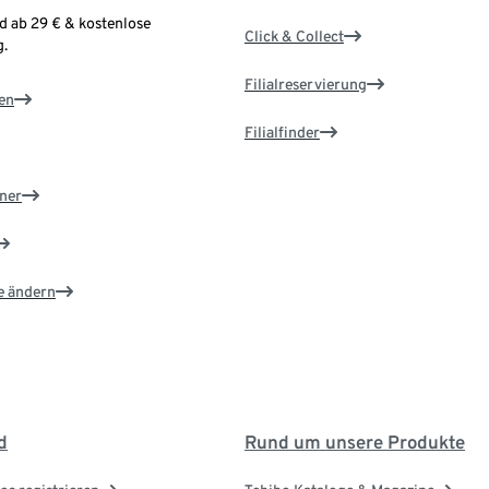
d ab 29 € & kostenlose
Click & Collect
.
Filialreservierung
en
Filialfinder
ner
e ändern
d
Rund um unsere Produkte