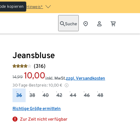
ode kopieren
Hinweis*
Suche
Jeansbluse
(316)
10,00
14,99
inkl. MwSt.
zzgl. Versandkosten
30-Tage-Bestpreis:
10,00
€
36
38
40
42
44
46
48
Richtige Größe ermitteln
Zur Zeit nicht verfügbar