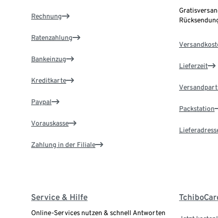
Gratisversan
Rechnung
Rücksendung
Ratenzahlung
Versandkost
Bankeinzug
Lieferzeit
Kreditkarte
Versandpart
Paypal
Packstation
Vorauskasse
Lieferadress
Zahlung in der Filiale
Service & Hilfe
TchiboCar
Online-Services nutzen & schnell Antworten