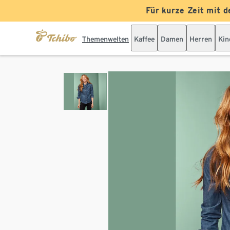
Für kurze Zeit mit d
Themenwelten
Kaffee
Damen
Herren
Kin