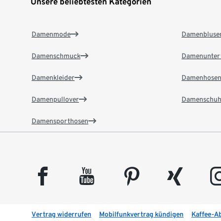
Unsere beliebtesten Kategorien
Damenmode
Damenbluse
Damenschmuck
Damenunter
Damenkleider
Damenhose
Damenpullover
Damenschuh
Damensporthosen
facebook
youtube
pinterest
xing
insta
Vertrag widerrufen
Mobilfunkvertrag kündigen
Kaffee-A