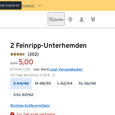
ode kopieren
Hinweis*
Suche
2 Feinripp-Unterhemden
(302)
5,00
9,99
€/Stück
2,50
inkl. MwSt.
zzgl. Versandkosten
30-Tage-Bestpreis:
5,00
€
S 44/46
M 48/50
L 52/54
XL 56/58
XXL 60/62
Richtige Größe ermitteln
Zur Zeit nicht verfügbar