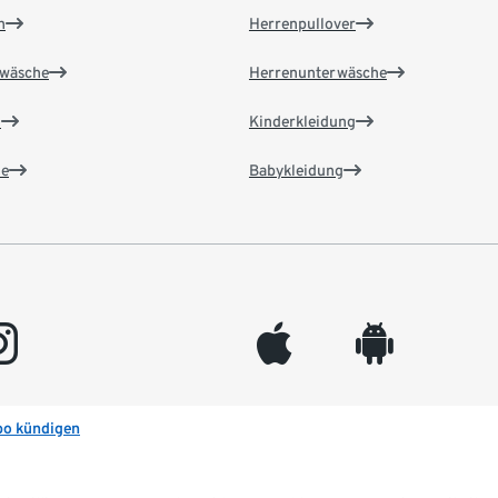
n
Herrenpullover
wäsche
Herrenunterwäsche
n
Kinderkleidung
e
Babykleidung
gram
appleinc
android
bo kündigen