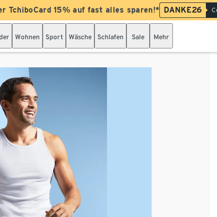
er TchiboCard 15% auf fast alles sparen!*
DANKE26
C
der
Wohnen
Sport
Wäsche
Schlafen
Sale
Mehr