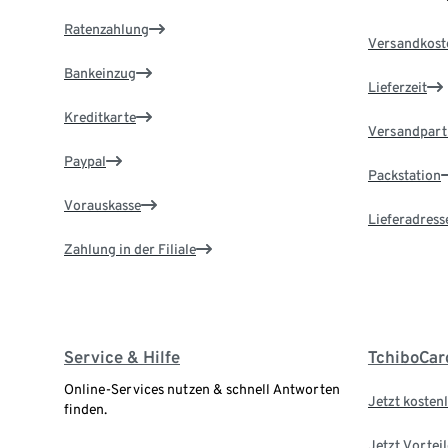
Ratenzahlung
Versandkost
Bankeinzug
Lieferzeit
Kreditkarte
Versandpart
Paypal
Packstation
Vorauskasse
Lieferadress
Zahlung in der Filiale
Service & Hilfe
TchiboCar
Online-Services nutzen & schnell Antworten
Jetzt kostenl
finden.
Jetzt Vortei