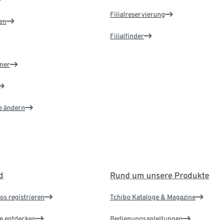
Filialreservierung
en
Filialfinder
ner
e ändern
d
Rund um unsere Produkte
os registrieren
Tchibo Kataloge & Magazine
le entdecken
Bedienungsanleitungen