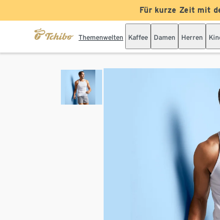
Für kurze Zeit mit d
Themenwelten
Kaffee
Damen
Herren
Kin