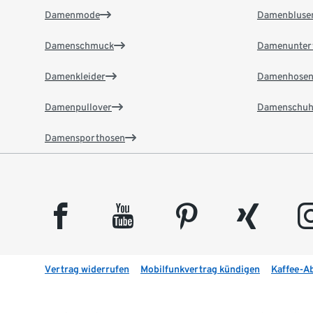
Damenmode
Damenbluse
Damenschmuck
Damenunter
Damenkleider
Damenhose
Damenpullover
Damenschuh
Damensporthosen
facebook
youtube
pinterest
xing
insta
Vertrag widerrufen
Mobilfunkvertrag kündigen
Kaffee-A