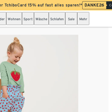
er TchiboCard 15% auf fast alles sparen!*
DANKE26
C
der
Wohnen
Sport
Wäsche
Schlafen
Sale
Mehr