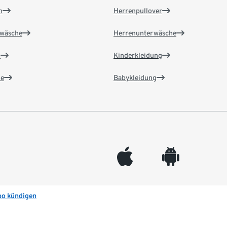
n
Herrenpullover
wäsche
Herrenunterwäsche
n
Kinderkleidung
e
Babykleidung
appleinc
android
bo kündigen