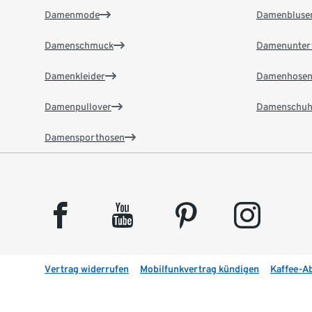
Damenmode
Damenbluse
Damenschmuck
Damenunter
Damenkleider
Damenhose
Damenpullover
Damenschuh
Damensporthosen
facebook
youtube
pinterest
instagram
Vertrag widerrufen
Mobilfunkvertrag kündigen
Kaffee-A