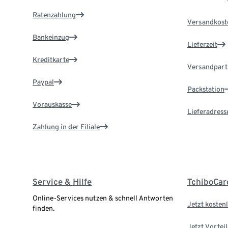
Ratenzahlung
Versandkost
Bankeinzug
Lieferzeit
Kreditkarte
Versandpart
Paypal
Packstation
Vorauskasse
Lieferadress
Zahlung in der Filiale
Service & Hilfe
TchiboCar
Online-Services nutzen & schnell Antworten
Jetzt kostenl
finden.
Jetzt Vortei