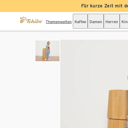
Für kurze Zeit mit d
Themenwelten
Kaffee
Damen
Herren
Kin