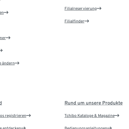
Filialreservierung
en
Filialfinder
ner
e ändern
d
Rund um unsere Produkte
os registrieren
Tchibo Kataloge & Magazine
le entdecken
Bedienungsanleitungen