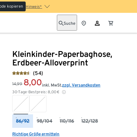
ode kopieren
Hinweis*
Suche
Kleinkinder-Paperbaghose,
Erdbeer-Alloverprint
(54)
8,00
14,99
inkl. MwSt.
zzgl. Versandkosten
30-Tage-Bestpreis:
8,00
€
86/92
98/104
110/116
122/128
Richtige Größe ermitteln