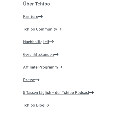
Über Tchibo
Karriere
Tchibo Community
Nachhaltigkeit
Geschäftskunden
Affiliate Programm
Presse
5 Tassen täglich – der Tchibo Podcast
Tchibo Blog