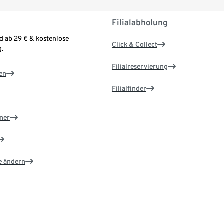
Filialabholung
d ab 29 € & kostenlose
Click & Collect
.
Filialreservierung
en
Filialfinder
ner
e ändern