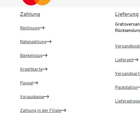
Zahlung
Lieferung
Gratisversan
Rechnung
Rücksendung
Ratenzahlung
Versandkost
Bankeinzug
Lieferzeit
Kreditkarte
Versandpart
Paypal
Packstation
Vorauskasse
Lieferadress
Zahlung in der Filiale