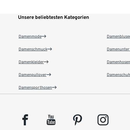
Unsere beliebtesten Kategorien
Damenmode
Damenbluse
Damenschmuck
Damenunter
Damenkleider
Damenhose
Damenpullover
Damenschuh
Damensporthosen
facebook
youtube
pinterest
instagram