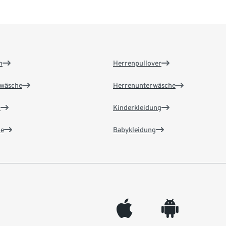
n
Herrenpullover
wäsche
Herrenunterwäsche
n
Kinderkleidung
e
Babykleidung
appleinc
android