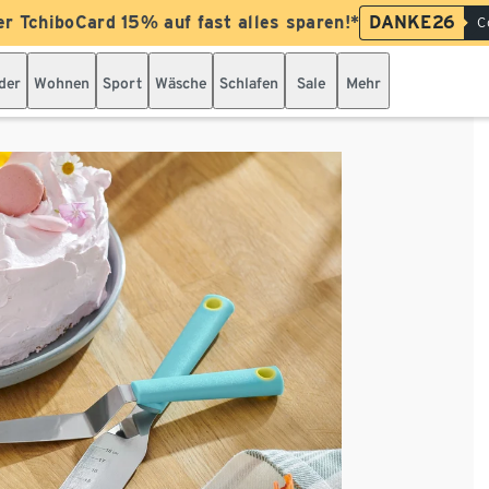
er TchiboCard 15% auf fast alles sparen!*
DANKE26
C
der
Wohnen
Sport
Wäsche
Schlafen
Sale
Mehr