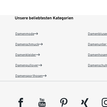
Unsere beliebtesten Kategorien
Damenmode
Damenbluse
Damenschmuck
Damenunter
Damenkleider
Damenhose
Damenpullover
Damenschuh
Damensporthosen
facebook
youtube
pinterest
xing
insta