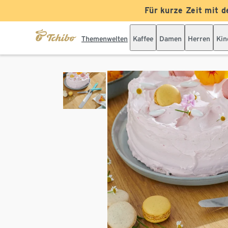
Für kurze Zeit mit d
Themenwelten
Kaffee
Damen
Herren
Kin