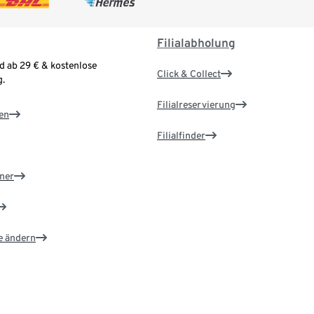
Filialabholung
d ab 29 € & kostenlose
Click & Collect
.
Filialreservierung
en
Filialfinder
ner
e ändern