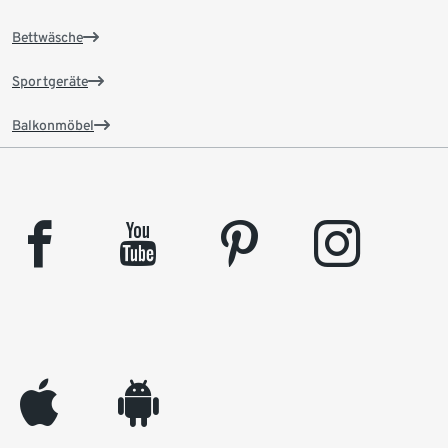
Bettwäsche
Sportgeräte
Balkonmöbel
facebook
youtube
pinterest
instagram
appleinc
android