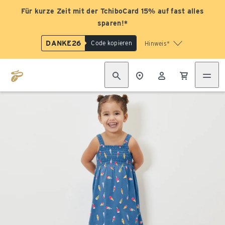
Für kurze Zeit mit der TchiboCard 15% auf fast alles
sparen!*
DANKE26
Code kopieren
Hinweis*