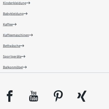
Kinderkleidung
Babykleidung
Kaffee
Kaffeemaschinen
Bettwäsche
Sportgeräte
Balkonmöbel
facebook
youtube
pinterest
xing