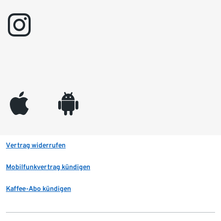
instagram
appleinc
android
Vertrag widerrufen
Mobilfunkvertrag kündigen
Kaffee-Abo kündigen