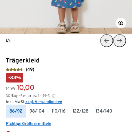
1/4
Trägerkleid
(49)
-33%
10,00
14,99
30-Tage-Bestpreis:
14,99
€
inkl. MwSt.
zzgl. Versandkosten
86/92
98/104
110/116
122/128
134/140
Richtige Größe ermitteln