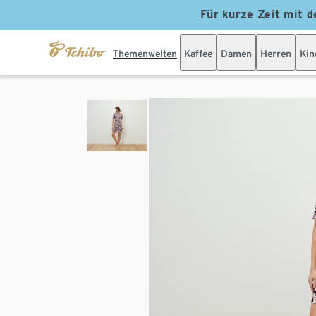
Für kurze Zeit mit d
Themenwelten
Kaffee
Damen
Herren
Kin