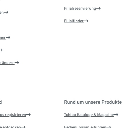
Filialreservierung
en
Filialfinder
ner
e ändern
d
Rund um unsere Produkte
os registrieren
Tchibo Kataloge & Magazine
le entdecken
Bedienungsanleitungen