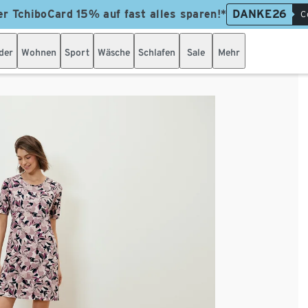
er TchiboCard 15% auf fast alles sparen!*
DANKE26
C
der
Wohnen
Sport
Wäsche
Schlafen
Sale
Mehr