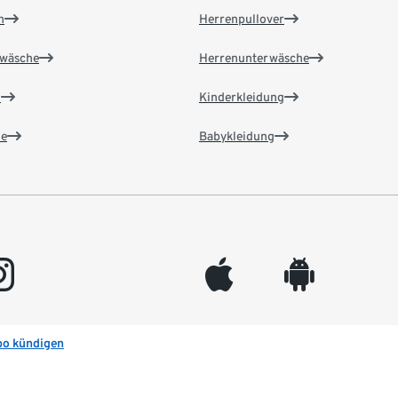
n
Herrenpullover
wäsche
Herrenunterwäsche
n
Kinderkleidung
e
Babykleidung
gram
appleinc
android
bo kündigen