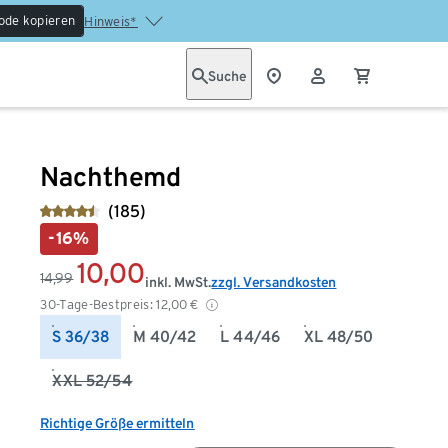
ode kopieren
Hinweis*
Suche
Nachthemd
(185)
-16%
10,00
14,99
inkl. MwSt.
zzgl. Versandkosten
30-Tage-Bestpreis:
12,00
€
S 36/38
M 40/42
L 44/46
XL 48/50
XXL 52/54
Richtige Größe ermitteln