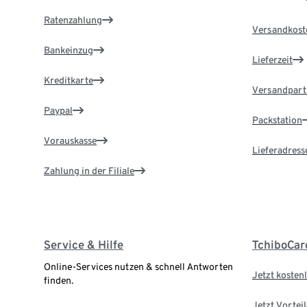
Ratenzahlung
Versandkost
Bankeinzug
Lieferzeit
Kreditkarte
Versandpart
Paypal
Packstation
Vorauskasse
Lieferadress
Zahlung in der Filiale
Service & Hilfe
TchiboCar
Online-Services nutzen & schnell Antworten
Jetzt kostenl
finden.
Jetzt Vortei