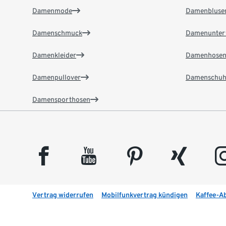
Damenmode
Damenbluse
Damenschmuck
Damenunter
Damenkleider
Damenhose
Damenpullover
Damenschuh
Damensporthosen
facebook
youtube
pinterest
xing
insta
Vertrag widerrufen
Mobilfunkvertrag kündigen
Kaffee-A