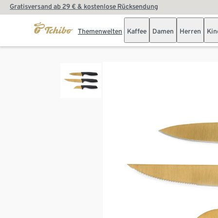
Gratisversand ab 29 € & kostenlose Rücksendung
Themenwelten
Kaffee
Damen
Herren
Kin