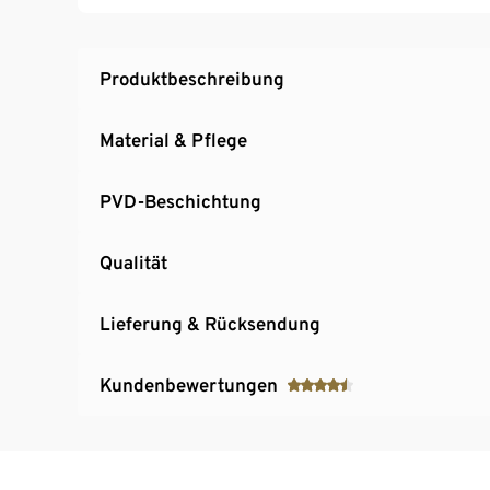
Allzweckmesser mit Sägeschliff
Obst- und Gemüsemesser mit Glattschliff
Bequeme und sichere Handhabung
Produktbeschreibung
Hochwertige Qualität mit langanhaltender S
Material & Pflege
PVD-Beschichtung
Qualität
Lieferung & Rücksendung
Kundenbewertungen