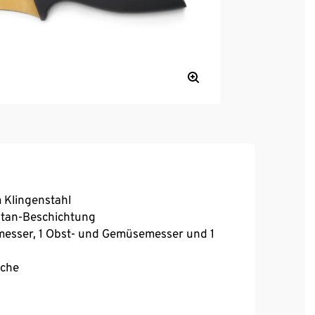
 Klingenstahl
itan-Beschichtung
lmesser, 1 Obst- und Gemüsemesser und 1
öche