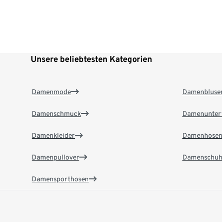
Unsere beliebtesten Kategorien
Damenmode
Damenbluse
Damenschmuck
Damenunter
Damenkleider
Damenhose
Damenpullover
Damenschuh
Damensporthosen