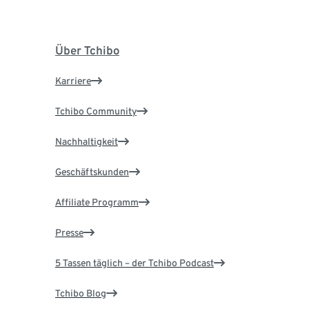
Über Tchibo
Karriere
Tchibo Community
Nachhaltigkeit
Geschäftskunden
Affiliate Programm
Presse
5 Tassen täglich – der Tchibo Podcast
Tchibo Blog