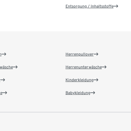
Entsorgung / Inhaltsstoffe
n
Herrenpullover
wäsche
Herrenunterwäsche
n
Kinderkleidung
e
Babykleidung