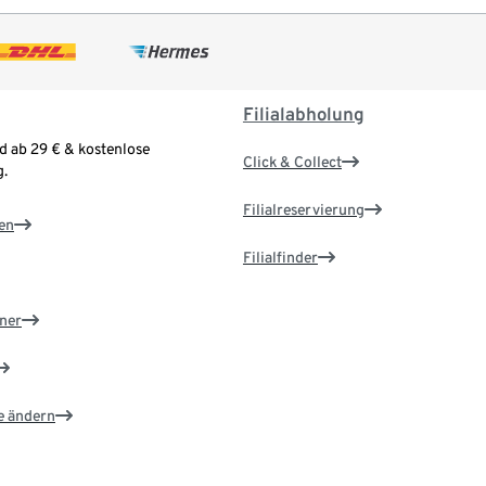
Filialabholung
d ab 29 € & kostenlose
Click & Collect
.
Filialreservierung
en
Filialfinder
ner
e ändern