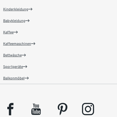
Kinderkleidung
Babykleidung
Kaffee
Kaffeemaschinen
Bettwäsche
Sportgeräte
Balkonmöbel
facebook
youtube
pinterest
instagram