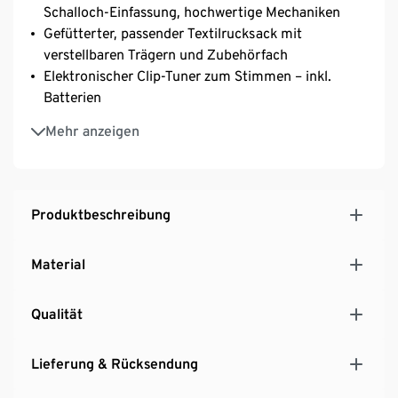
Schalloch-Einfassung, hochwertige Mechaniken
Gefütterter, passender Textilrucksack mit
verstellbaren Trägern und Zubehörfach
Elektronischer Clip-Tuner zum Stimmen – inkl.
Batterien
Einsteiger-Komplett-Kurs mit vielen Beispielen,
Mehr anzeigen
Übungen und Songs sowie einer Audio-CD
Schnell und einfach zu Hause Ukulele spielen lernen
Im Set exklusiv bei Tchibo erhältlich
Produktbeschreibung
Material
Qualität
Lieferung & Rücksendung