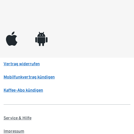
appleinc
android
Vertrag widerrufen
Mobilfunkvertrag kündigen
Kaffee-Abo kündigen
Service & Hilfe
Impressum