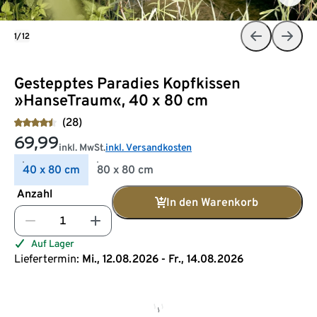
1/12
Gestepptes Paradies Kopfkissen
»HanseTraum«, 40 x 80 cm
(28)
69,99
inkl. MwSt.
inkl. Versandkosten
40 x 80 cm
80 x 80 cm
Anzahl
In den Warenkorb
Auf Lager
Liefertermin:
Mi., 12.08.2026 - Fr., 14.08.2026