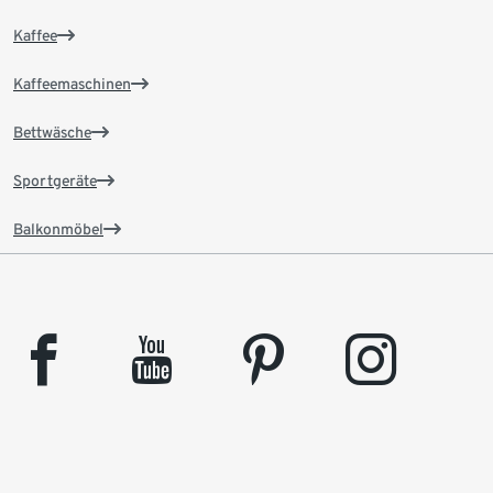
Kaffee
Kaffeemaschinen
Bettwäsche
Sportgeräte
Balkonmöbel
facebook
youtube
pinterest
instagram