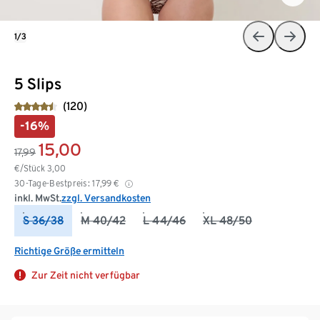
1/3
5 Slips
(120)
-16%
15,00
17,99
€/Stück
3,00
30-Tage-Bestpreis:
17,99
€
inkl. MwSt.
zzgl. Versandkosten
S 36/38
M 40/42
L 44/46
XL 48/50
Richtige Größe ermitteln
Zur Zeit nicht verfügbar