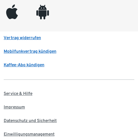
appleinc
android
Vertrag widerrufen
Mobilfunkvertrag kündigen
Kaffee-Abo kündigen
Service & Hilfe
Impressum
Datenschutz und Sicherheit
Einwilligungsmanagement