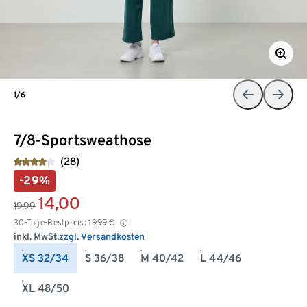
1/6
7/8-Sportsweathose
(28)
-29%
14,00
19,99
30-Tage-Bestpreis:
19,99
€
inkl. MwSt.
zzgl. Versandkosten
XS 32/34
S 36/38
M 40/42
L 44/46
XL 48/50