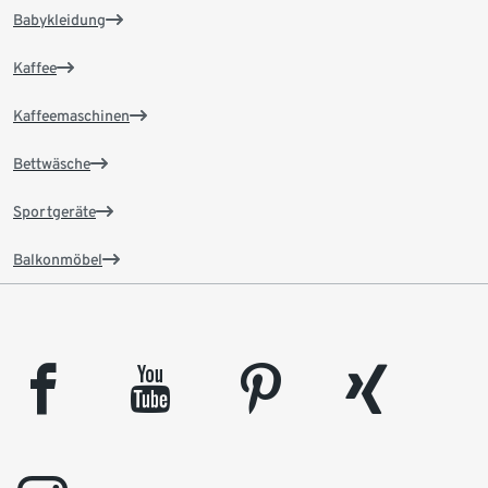
Babykleidung
Kaffee
Kaffeemaschinen
Bettwäsche
Sportgeräte
Balkonmöbel
facebook
youtube
pinterest
xing