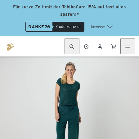
Für kurze Zeit mit der TchiboCard 15% auf fast alles
sparen!*
DANKE26
Code kopieren
Hinweis*