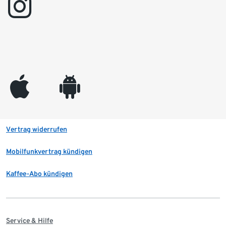
instagram
appleinc
android
Vertrag widerrufen
Mobilfunkvertrag kündigen
Kaffee-Abo kündigen
Service & Hilfe