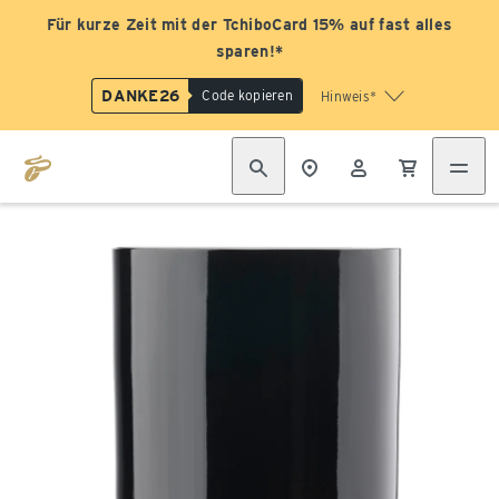
Für kurze Zeit mit der TchiboCard 15% auf fast alles
sparen!*
DANKE26
Code kopieren
Hinweis*