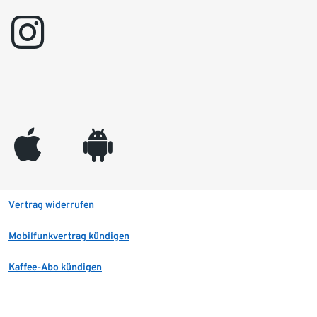
instagram
appleinc
android
Vertrag widerrufen
Mobilfunkvertrag kündigen
Kaffee-Abo kündigen