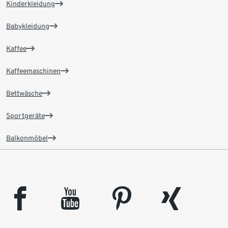
Kinderkleidung
Babykleidung
Kaffee
Kaffeemaschinen
Bettwäsche
Sportgeräte
Balkonmöbel
facebook
youtube
pinterest
xing