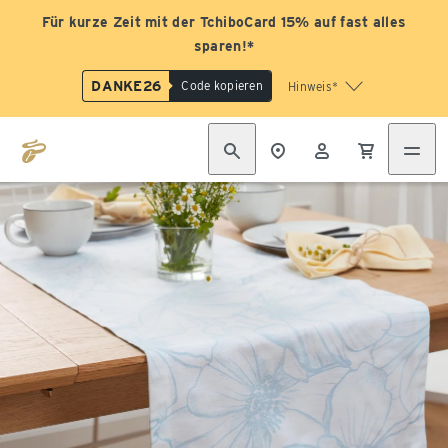
Für kurze Zeit mit der TchiboCard 15% auf fast alles
sparen!*
DANKE26
Code kopieren
Hinweis*