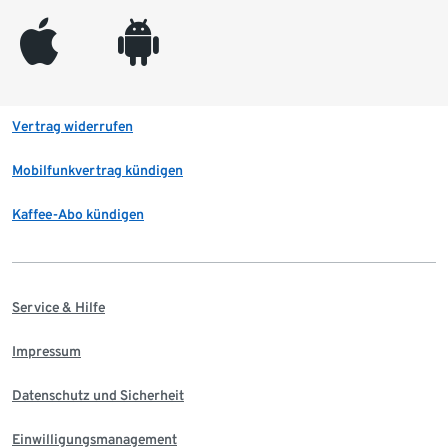
appleinc
android
Vertrag widerrufen
Mobilfunkvertrag kündigen
Kaffee-Abo kündigen
Service & Hilfe
Impressum
Datenschutz und Sicherheit
Einwilligungsmanagement