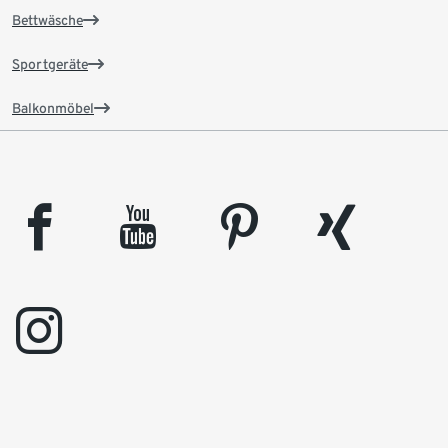
Bettwäsche
Sportgeräte
Balkonmöbel
facebook
youtube
pinterest
xing
instagram