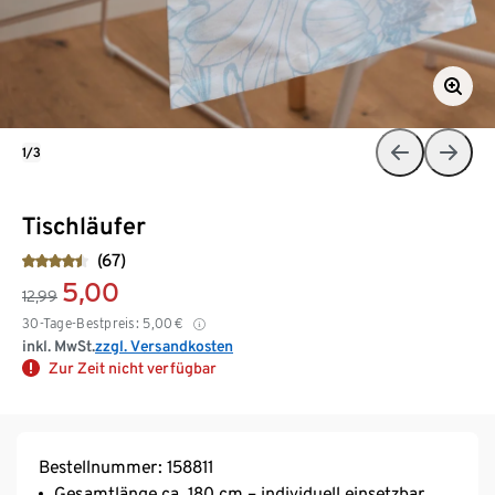
1/3
Tischläufer
(67)
5,00
12,99
30-Tage-Bestpreis:
5,00
€
inkl. MwSt.
zzgl. Versandkosten
Zur Zeit nicht verfügbar
Bestellnummer: 158811
Gesamtlänge ca. 180 cm – individuell einsetzbar