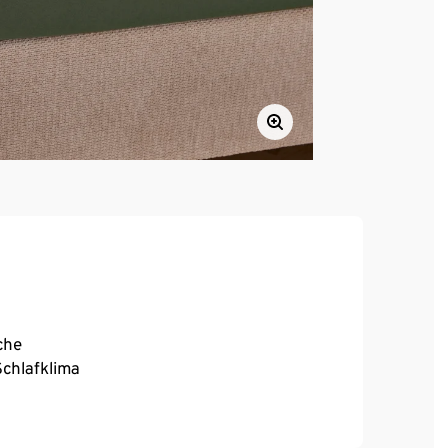
che
chlafklima
is zu 20 cm