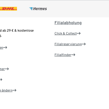
Filialabholung
d ab 29 € & kostenlose
Click & Collect
.
Filialreservierung
en
Filialfinder
ner
e ändern