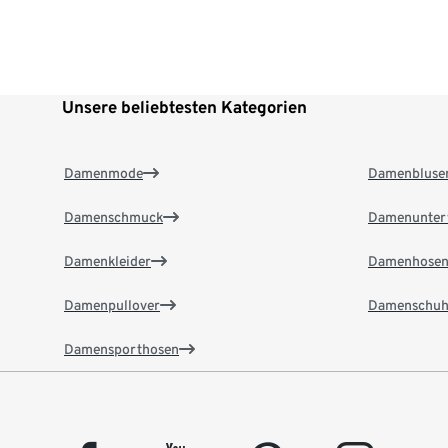
Unsere beliebtesten Kategorien
Damenmode
Damenbluse
Damenschmuck
Damenunter
Damenkleider
Damenhose
Damenpullover
Damenschuh
Damensporthosen