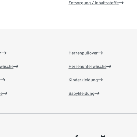
Entsorgung / Inhaltsstoffe
n
Herrenpullover
wäsche
Herrenunterwäsche
n
Kinderkleidung
e
Babykleidung