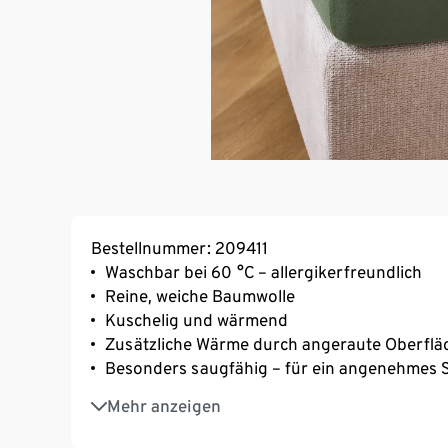
Bestellnummer: 209411
Waschbar bei 60 °C – allergikerfreundlich
Reine, weiche Baumwolle
Kuschelig und wärmend
Zusätzliche Wärme durch angeraute Oberflä
Besonders saugfähig – für ein angenehmes S
Einfaches Beziehen mit Rundumgummizug
Mehr anzeigen
Geeignet für Matratzen mit einer Höhe von b