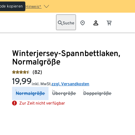
ode kopieren
Hinweis*
Suche
Winterjersey-Spannbettlaken,
Normalgröße
(82)
19,99
inkl. MwSt.
zzgl. Versandkosten
Normalgröße
Übergröße
Doppelgröße
Zur Zeit nicht verfügbar