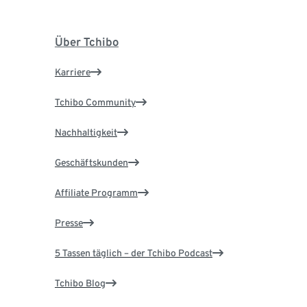
Über Tchibo
Karriere
Tchibo Community
Nachhaltigkeit
Geschäftskunden
Affiliate Programm
Presse
5 Tassen täglich – der Tchibo Podcast
Tchibo Blog