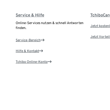
Service & Hilfe
TchiboCar
Online-Services nutzen & schnell Antworten
Jetzt kostenl
finden.
Jetzt Vortei
Service-Bereich
Hilfe & Kontakt
Tchibo Online-Konto