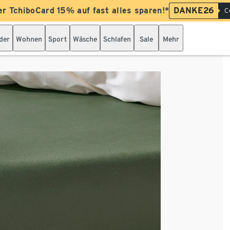
er TchiboCard 15% auf fast alles sparen!*
DANKE26
C
der
Wohnen
Sport
Wäsche
Schlafen
Sale
Mehr