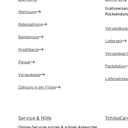
Gratisversan
Rechnung
Rücksendung
Ratenzahlung
Versandkost
Bankeinzug
Lieferzeit
Kreditkarte
Versandpart
Paypal
Packstation
Vorauskasse
Lieferadress
Zahlung in der Filiale
Service & Hilfe
TchiboCar
Online-Services nutzen & schnell Antworten