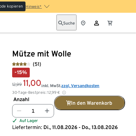
ode kopieren
Hinweis*
Suche
Mütze mit Wolle
(51)
-15%
11,00
12,99
inkl. MwSt.
zzgl. Versandkosten
30-Tage-Bestpreis:
12,99
€
Anzahl
In den Warenkorb
Auf Lager
Liefertermin:
Di., 11.08.2026 - Do., 13.08.2026