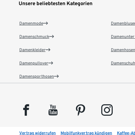
Unsere beliebtesten Kategorien
Damenmode
Damenbluse
Damenschmuck
Damenunter
Damenkleider
Damenhose
Damenpullover
Damenschuh
Damensporthosen
facebook
youtube
pinterest
instagram
Vertrag widerrufen
Mobilfunkvertrag kündigen
Kaffee-A