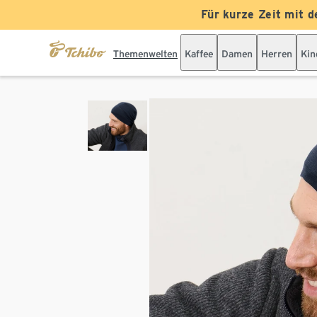
Für kurze Zeit mit d
Themenwelten
Kaffee
Damen
Herren
Kin