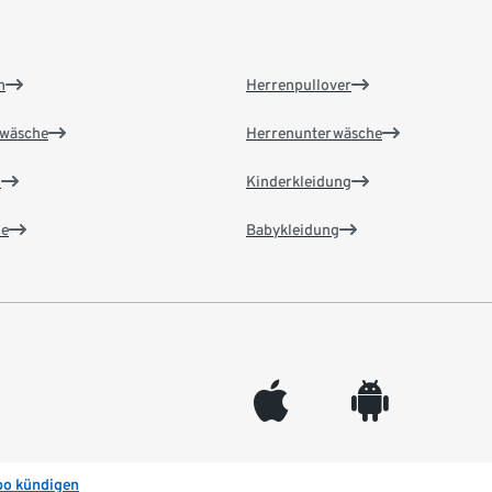
n
Herrenpullover
wäsche
Herrenunterwäsche
n
Kinderkleidung
e
Babykleidung
appleinc
android
bo kündigen