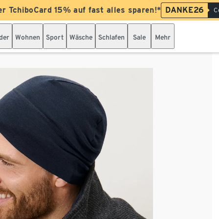
er TchiboCard 15% auf fast alles sparen!*
DANKE26
C
der
Wohnen
Sport
Wäsche
Schlafen
Sale
Mehr