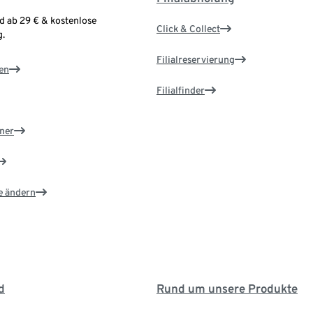
d ab 29 € & kostenlose
Click & Collect
.
Filialreservierung
en
Filialfinder
ner
e ändern
d
Rund um unsere Produkte