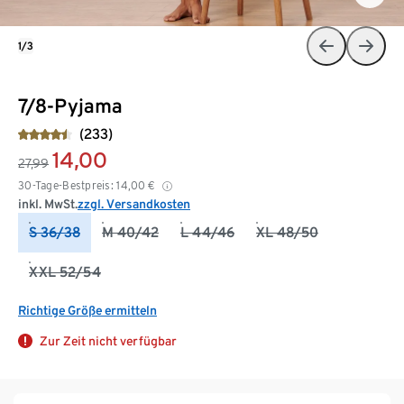
1/3
7/8-Pyjama
(233)
14,00
27,99
30-Tage-Bestpreis:
14,00
€
inkl. MwSt.
zzgl. Versandkosten
S 36/38
M 40/42
L 44/46
XL 48/50
XXL 52/54
Richtige Größe ermitteln
Zur Zeit nicht verfügbar