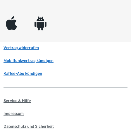
appleinc
android
Vertrag widerrufen
Mobilfunkvertrag kündigen
Kaffee-Abo kündigen
Service & Hilfe
Impressum
Datenschutz und Sicherheit