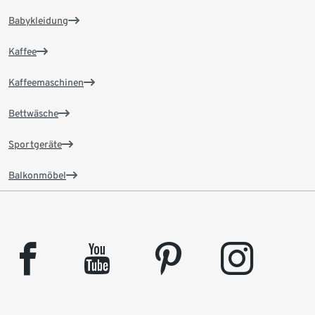
Babykleidung
Kaffee
Kaffeemaschinen
Bettwäsche
Sportgeräte
Balkonmöbel
facebook
youtube
pinterest
instagram