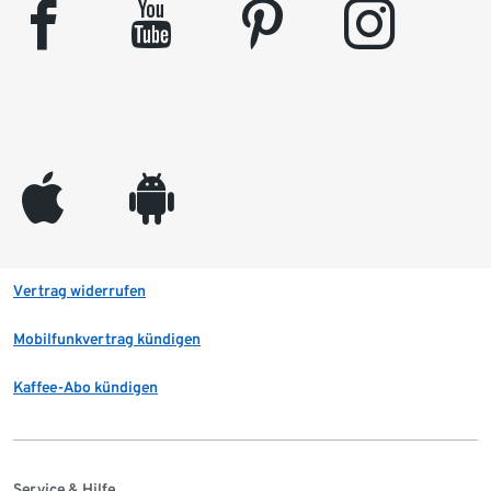
facebook
youtube
pinterest
instagram
appleinc
android
Vertrag widerrufen
Mobilfunkvertrag kündigen
Kaffee-Abo kündigen
Service & Hilfe