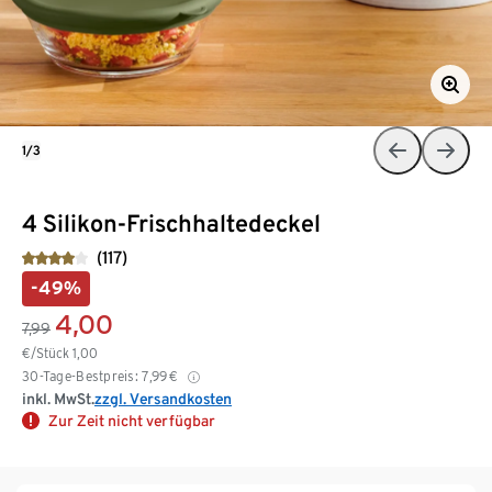
1/3
4 Silikon-Frischhaltedeckel
(117)
-49%
4,00
7,99
€/Stück
1,00
30-Tage-Bestpreis:
7,99
€
inkl. MwSt.
zzgl. Versandkosten
Zur Zeit nicht verfügbar