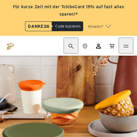
Für kurze Zeit mit der TchiboCard 15% auf fast alles
sparen!*
DANKE26
Code kopieren
Hinweis*