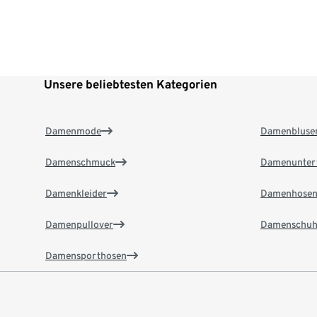
Unsere beliebtesten Kategorien
Damenmode
Damenbluse
Damenschmuck
Damenunter
Damenkleider
Damenhose
Damenpullover
Damenschuh
Damensporthosen