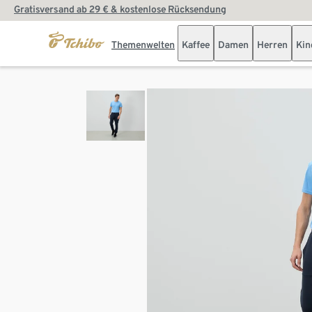
Gratisversand ab 29 € & kostenlose Rücksendung
Themenwelten
Kaffee
Damen
Herren
Kin