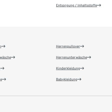
Entsorgung / Inhaltsstoffe
n
Herrenpullover
wäsche
Herrenunterwäsche
n
Kinderkleidung
e
Babykleidung