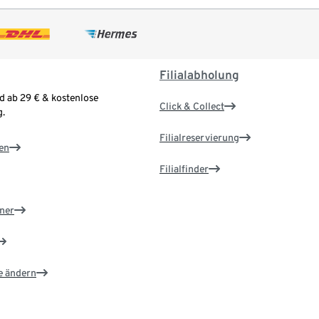
Filialabholung
d ab 29 € & kostenlose
Click & Collect
.
Filialreservierung
en
Filialfinder
ner
e ändern