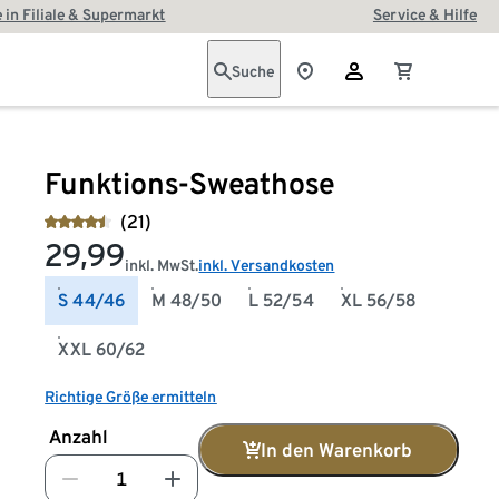
 in Filiale & Supermarkt
Service & Hilfe
Suche
Funktions-Sweathose
(21)
29,99
inkl. MwSt.
inkl. Versandkosten
S 44/46
M 48/50
L 52/54
XL 56/58
XXL 60/62
Richtige Größe ermitteln
Anzahl
In den Warenkorb