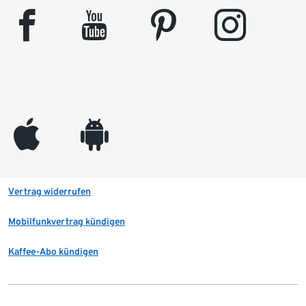
facebook
youtube
pinterest
instagram
appleinc
android
Vertrag widerrufen
Mobilfunkvertrag kündigen
Kaffee-Abo kündigen