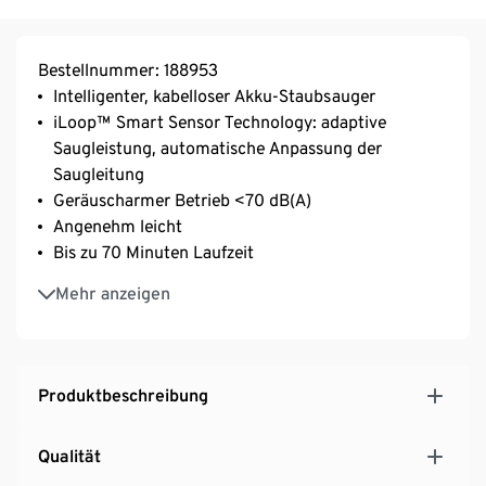
Bestellnummer: 188953
Intelligenter, kabelloser Akku-Staubsauger
iLoop™ Smart Sensor Technology: adaptive
Saugleistung, automatische Anpassung der
Saugleitung
Geräuscharmer Betrieb <70 dB(A)
Angenehm leicht
Bis zu 70 Minuten Laufzeit
Wandhalterung inkl. Lade- und
Mehr anzeigen
Verstauungsmöglichkeit
4-stufiges, vollständig abgedichtetes HEPA-
Filtersystem, Filtereffizienz von 99,97 %
Mobile App-Integration, Bedientaste mit
Produktbeschreibung
Feststellfunktion
Qualität