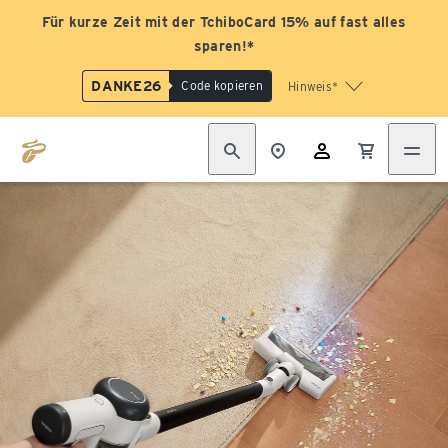
Für kurze Zeit mit der TchiboCard 15% auf fast alles
sparen!*
DANKE26
Code kopieren
Hinweis*