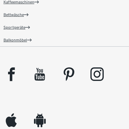
Kaffeemaschinen
Bettwäsche
Sportgeräte
Balkonmöbel
facebook
youtube
pinterest
instagram
appleinc
android