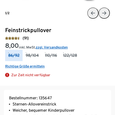
1/2
Feinstrickpullover
(91)
8,00
inkl. MwSt.
zzgl. Versandkosten
86/92
98/104
110/116
122/128
Richtige Größe ermitteln
Zur Zeit nicht verfügbar
Bestellnummer: 135647
Sternen-Allovereinstrick
Weicher, bequemer Kinderpullover