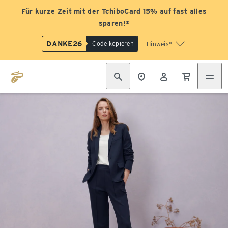
Für kurze Zeit mit der TchiboCard 15% auf fast alles
sparen!*
DANKE26
Code kopieren
Hinweis*