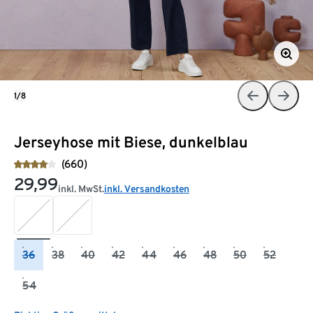
1/8
Jerseyhose mit Biese, dunkelblau
(660)
29,99
inkl. MwSt.
inkl. Versandkosten
36
38
40
42
44
46
48
50
52
54