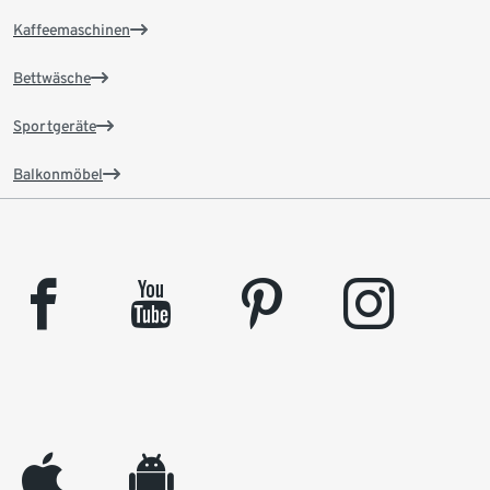
Kaffeemaschinen
Bettwäsche
Sportgeräte
Balkonmöbel
facebook
youtube
pinterest
instagram
appleinc
android