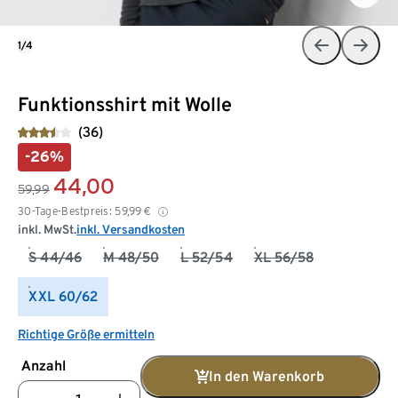
1/4
Funktionsshirt mit Wolle
(36)
-26%
44,00
59,99
30-Tage-Bestpreis:
59,99
€
inkl. MwSt.
inkl. Versandkosten
S 44/46
M 48/50
L 52/54
XL 56/58
XXL 60/62
Richtige Größe ermitteln
Anzahl
In den Warenkorb