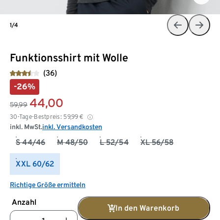
1/4
Funktionsshirt mit Wolle
(36)
-26%
44,00
59,99
30-Tage-Bestpreis:
59,99
€
inkl. MwSt.
inkl. Versandkosten
S 44/46
M 48/50
L 52/54
XL 56/58
XXL 60/62
Richtige Größe ermitteln
Anzahl
In den Warenkorb