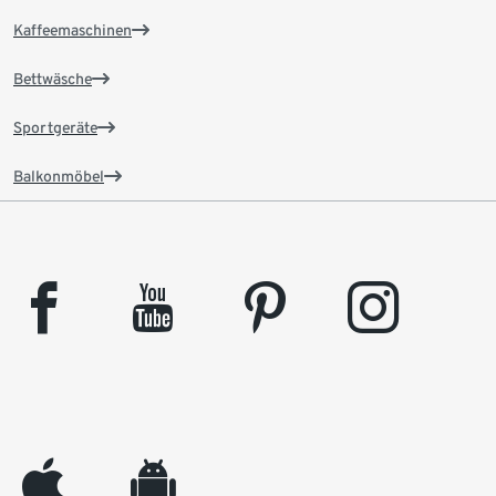
Kaffeemaschinen
Bettwäsche
Sportgeräte
Balkonmöbel
facebook
youtube
pinterest
instagram
appleinc
android