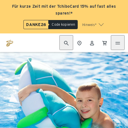
Für kurze Zeit mit der TchiboCard 15% auf fast alles
sparen!*
DANKE26
Code kopieren
Hinweis*