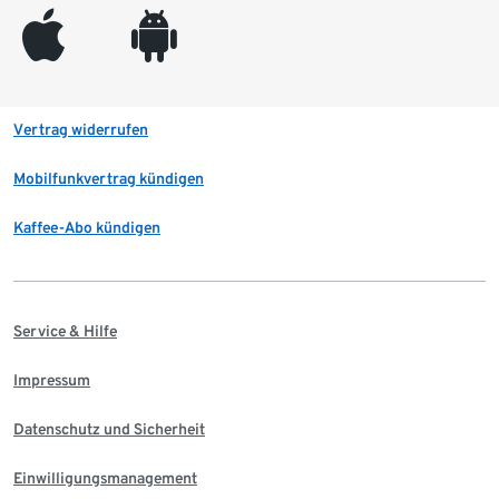
appleinc
android
Vertrag widerrufen
Mobilfunkvertrag kündigen
Kaffee-Abo kündigen
Service & Hilfe
Impressum
Datenschutz und Sicherheit
Einwilligungsmanagement