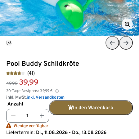
1/8
Pool Buddy Schildkröte
(41)
39,99
49,99
30-Tage-Bestpreis:
39,99
€
inkl. MwSt.
inkl. Versandkosten
Anzahl
In den Warenkorb
Wenige verfügbar
Liefertermin:
Di., 11.08.2026 - Do., 13.08.2026