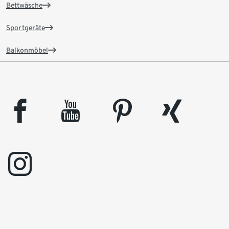
Bettwäsche
Sportgeräte
Balkonmöbel
facebook
youtube
pinterest
xing
instagram