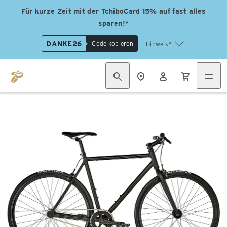
Für kurze Zeit mit der TchiboCard 15% auf fast alles
sparen!*
DANKE26
Code kopieren
Hinweis*