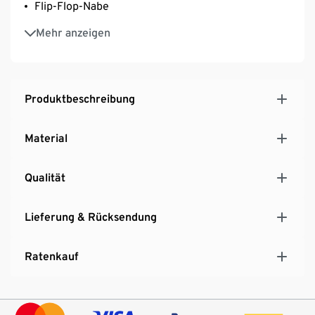
Flip-Flop-Nabe
Riser-Bar-Lenker
Mehr anzeigen
»Aero«-Hohlprofilfelgen aus Aluminium
»Thickslick«-Bereifung von WTB
Exklusives Modell für Tchibo
Produktbeschreibung
Material
Qualität
Lieferung & Rücksendung
Ratenkauf