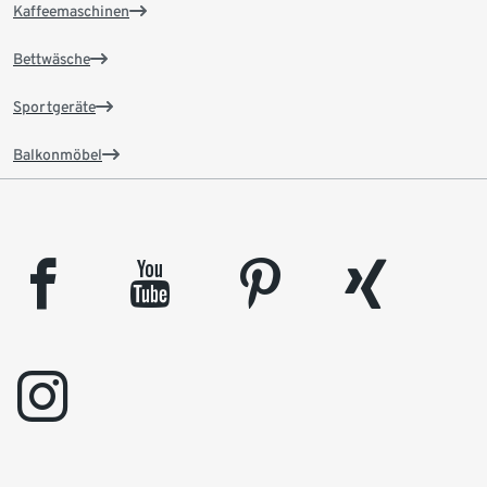
Kaffeemaschinen
Bettwäsche
Sportgeräte
Balkonmöbel
facebook
youtube
pinterest
xing
instagram