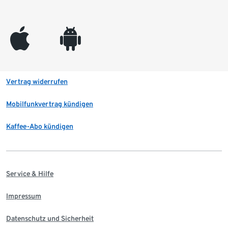
appleinc
android
Vertrag widerrufen
Mobilfunkvertrag kündigen
Kaffee-Abo kündigen
Service & Hilfe
Impressum
Datenschutz und Sicherheit