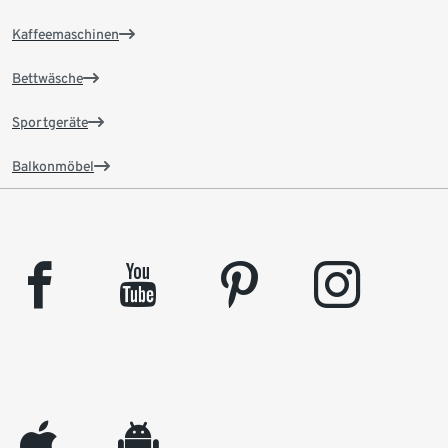
Kaffeemaschinen
Bettwäsche
Sportgeräte
Balkonmöbel
facebook
youtube
pinterest
instagram
appleinc
android