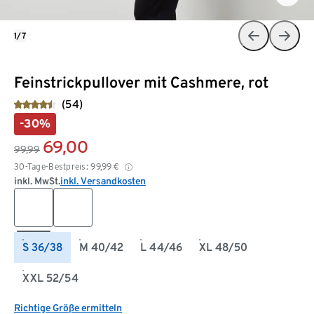
1/7
Feinstrickpullover mit Cashmere, rot
(54)
-30%
69,00
99,99
30-Tage-Bestpreis:
99,99
€
inkl. MwSt.
inkl. Versandkosten
S 36/38
M 40/42
L 44/46
XL 48/50
XXL 52/54
Richtige Größe ermitteln