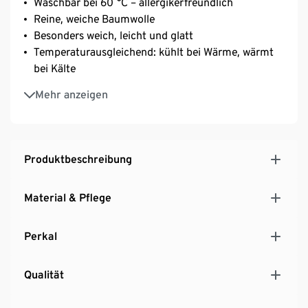
Waschbar bei 60 °C – allergikerfreundlich
Reine, weiche Baumwolle
Besonders weich, leicht und glatt
Temperaturausgleichend: kühlt bei Wärme, wärmt
bei Kälte
Besonders saugfähig – für ein angenehmes
Mehr anzeigen
Schlafklima
Einfaches Beziehen und faltenfreier Sitz durch
Gummizug an Kopf- und Fußende
Geeignet für Matratzen mit einer Höhe von bis zu
Produktbeschreibung
25 cm
Material & Pflege
Perkal
Qualität