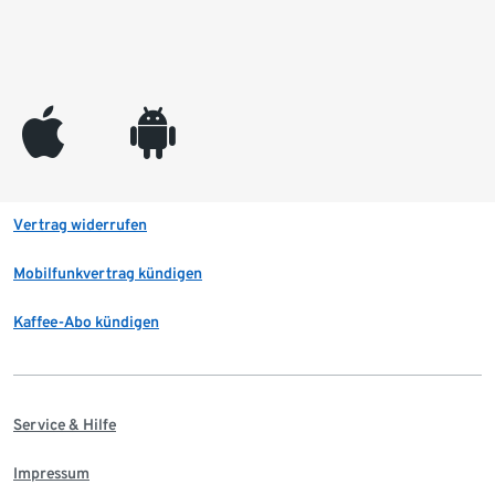
appleinc
android
Vertrag widerrufen
Mobilfunkvertrag kündigen
Kaffee-Abo kündigen
Service & Hilfe
Impressum