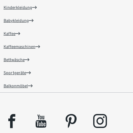
Kinderkleidung
Babykleidung
Kaffee
Kaffeemaschinen
Bettwäsche
Sportgeräte
Balkonmöbel
facebook
youtube
pinterest
instagram