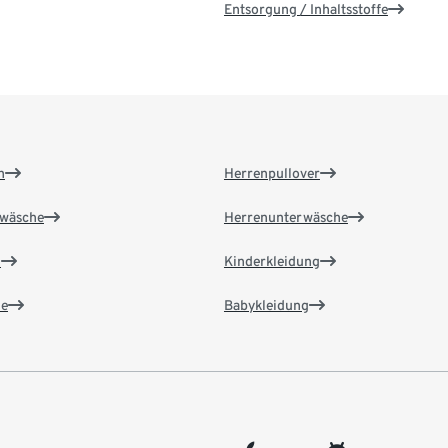
Entsorgung / Inhaltsstoffe
n
Herrenpullover
wäsche
Herrenunterwäsche
n
Kinderkleidung
e
Babykleidung