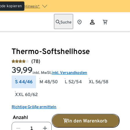
ode kopieren
Hinweis*
Suche
Thermo-Softshellhose
(78)
39,99
inkl. MwSt.
inkl. Versandkosten
S 44/46
M 48/50
L 52/54
XL 56/58
XXL 60/62
Richtige Größe ermitteln
Anzahl
In den Warenkorb