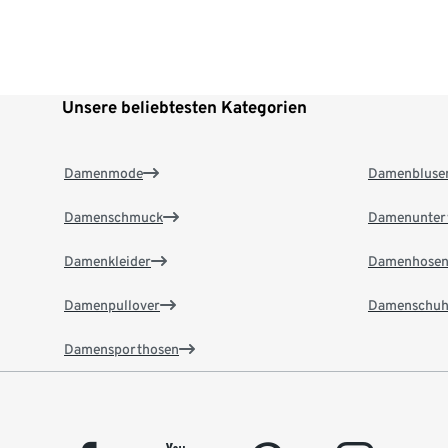
Unsere beliebtesten Kategorien
Damenmode
Damenbluse
Damenschmuck
Damenunter
Damenkleider
Damenhose
Damenpullover
Damenschuh
Damensporthosen