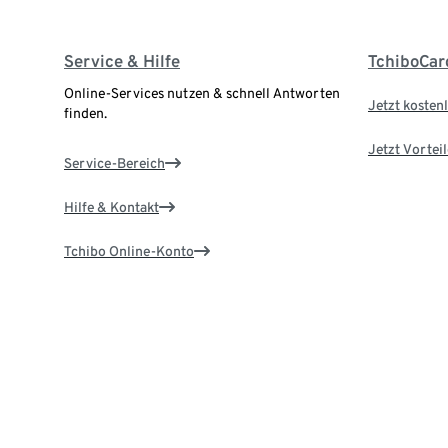
Service & Hilfe
TchiboCar
Online-Services nutzen & schnell Antworten
Jetzt kostenl
finden.
Jetzt Vortei
Service-Bereich
Hilfe & Kontakt
Tchibo Online-Konto