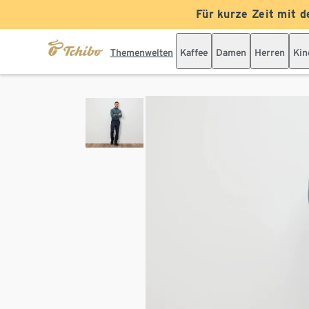
Für kurze Zeit mit d
Themenwelten
Kaffee
Damen
Herren
Kin