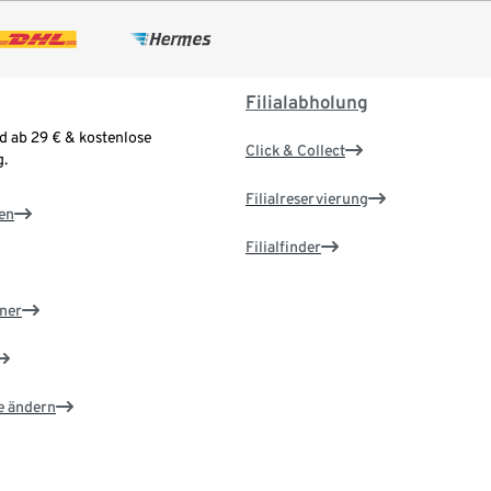
Filialabholung
d ab 29 € & kostenlose
Click & Collect
.
Filialreservierung
en
Filialfinder
ner
e ändern