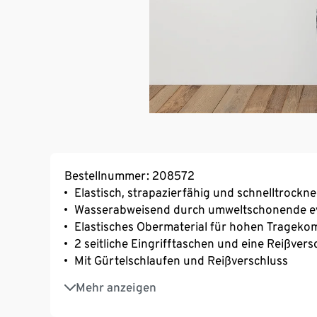
Bestellnummer: 208572
Elastisch, strapazierfähig und schnelltrockn
Wasserabweisend durch umweltschonende e
Elastisches Obermaterial für hohen Trageko
2 seitliche Eingrifftaschen und eine Reißve
Mit Gürtelschlaufen und Reißverschluss
Elastischer Bund für eine optimale Passform
Mehr anzeigen
Weich und wärmend – mit leicht angerauter I