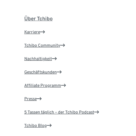
Über Tchibo
Karriere
Tchibo Community
Nachhaltigkeit
Geschäftskunden
Affiliate Programm
Presse
5 Tassen täglich – der Tchibo Podcast
Tchibo Blog