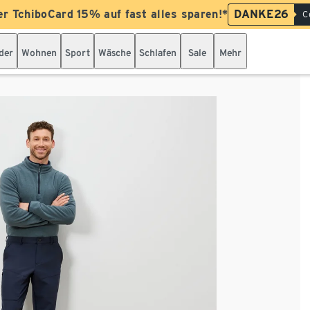
er TchiboCard 15% auf fast alles sparen!*
DANKE26
C
der
Wohnen
Sport
Wäsche
Schlafen
Sale
Mehr