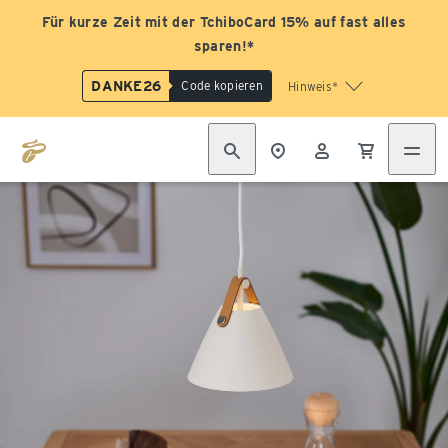
Für kurze Zeit mit der TchiboCard 15% auf fast alles
sparen!*
DANKE26
Code kopieren
Hinweis*